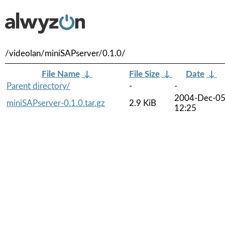
/videolan/miniSAPserver/0.1.0/
File Name
↓
File Size
↓
Date
↓
Parent directory/
-
-
2004-Dec-0
miniSAPserver-0.1.0.tar.gz
2.9 KiB
12:25