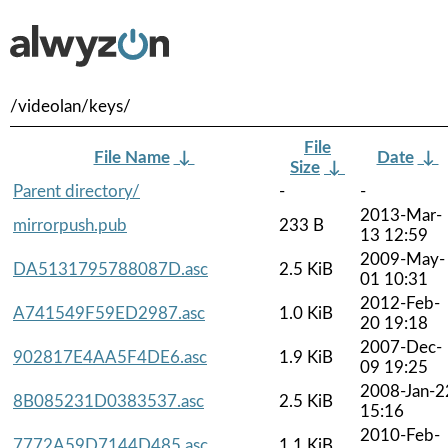
/videolan/keys/
File
File Name
↓
Date
↓
Size
↓
Parent directory/
-
-
2013-Mar-
mirrorpush.pub
233 B
13 12:59
2009-May-
DA5131795788087D.asc
2.5 KiB
01 10:31
2012-Feb-
A741549F59ED2987.asc
1.0 KiB
20 19:18
2007-Dec-
902817E4AA5F4DE6.asc
1.9 KiB
09 19:25
2008-Jan-2
8B085231D0383537.asc
2.5 KiB
15:16
2010-Feb-
7772A59D7144D485.asc
1.1 KiB