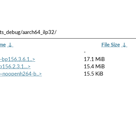
ts_debug/aarch64_ilp32/
ame
↓
File Size
↓
-
-bp156.3.6.1..>
17.1 MiB
p156.2.3.1...>
15.4 MiB
0~noopenh264-b..>
15.5 KiB