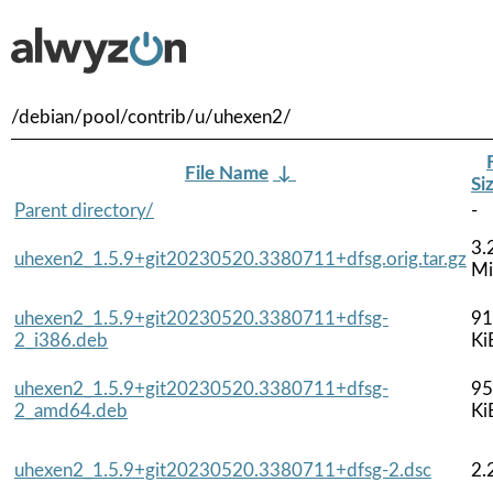
/debian/pool/contrib/u/uhexen2/
File Name
↓
Si
Parent directory/
-
3.
uhexen2_1.5.9+git20230520.3380711+dfsg.orig.tar.gz
M
uhexen2_1.5.9+git20230520.3380711+dfsg-
91
2_i386.deb
Ki
uhexen2_1.5.9+git20230520.3380711+dfsg-
95
2_amd64.deb
Ki
uhexen2_1.5.9+git20230520.3380711+dfsg-2.dsc
2.