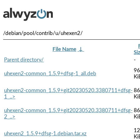
/debian/pool/contrib/u/uhexen2/
File Name
↓
Si
Parent directory/
-
96
uhexen2-common_1.5.9+dfsg-1_all.deb
Ki
uhexen2-common_1.5.9+git20230520.3380711+dfsg-
86
1_..>
Ki
uhexen2-common_1.5.9+git20230520.3380711+dfsg-
86
2_..>
Ki
12
uhexen2_1.5.9+dfsg-1.debian.tar.xz
Ki