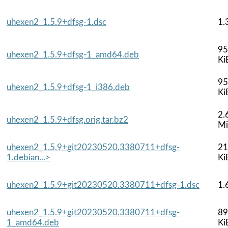
uhexen2_1.5.9+dfsg-1.dsc
1.
95
uhexen2_1.5.9+dfsg-1_amd64.deb
Ki
95
uhexen2_1.5.9+dfsg-1_i386.deb
Ki
2.
uhexen2_1.5.9+dfsg.orig.tar.bz2
M
uhexen2_1.5.9+git20230520.3380711+dfsg-
21
1.debian...>
Ki
uhexen2_1.5.9+git20230520.3380711+dfsg-1.dsc
1.
uhexen2_1.5.9+git20230520.3380711+dfsg-
89
1_amd64.deb
Ki