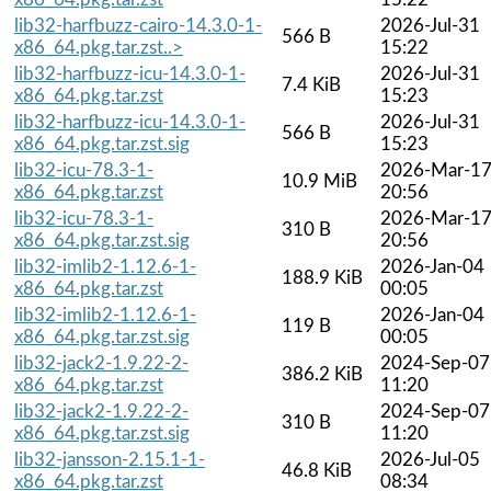
lib32-harfbuzz-cairo-14.3.0-1-
2026-Jul-31
566 B
x86_64.pkg.tar.zst..>
15:22
lib32-harfbuzz-icu-14.3.0-1-
2026-Jul-31
7.4 KiB
x86_64.pkg.tar.zst
15:23
lib32-harfbuzz-icu-14.3.0-1-
2026-Jul-31
566 B
x86_64.pkg.tar.zst.sig
15:23
lib32-icu-78.3-1-
2026-Mar-1
10.9 MiB
x86_64.pkg.tar.zst
20:56
lib32-icu-78.3-1-
2026-Mar-1
310 B
x86_64.pkg.tar.zst.sig
20:56
lib32-imlib2-1.12.6-1-
2026-Jan-04
188.9 KiB
x86_64.pkg.tar.zst
00:05
lib32-imlib2-1.12.6-1-
2026-Jan-04
119 B
x86_64.pkg.tar.zst.sig
00:05
lib32-jack2-1.9.22-2-
2024-Sep-07
386.2 KiB
x86_64.pkg.tar.zst
11:20
lib32-jack2-1.9.22-2-
2024-Sep-07
310 B
x86_64.pkg.tar.zst.sig
11:20
lib32-jansson-2.15.1-1-
2026-Jul-05
46.8 KiB
x86_64.pkg.tar.zst
08:34