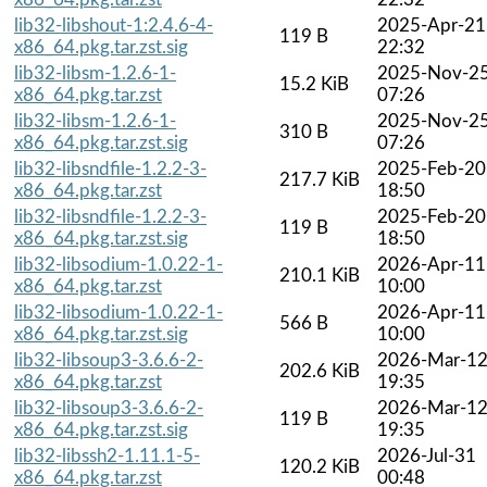
lib32-libshout-1:2.4.6-4-
2025-Apr-21
119 B
x86_64.pkg.tar.zst.sig
22:32
lib32-libsm-1.2.6-1-
2025-Nov-2
15.2 KiB
x86_64.pkg.tar.zst
07:26
lib32-libsm-1.2.6-1-
2025-Nov-2
310 B
x86_64.pkg.tar.zst.sig
07:26
lib32-libsndfile-1.2.2-3-
2025-Feb-20
217.7 KiB
x86_64.pkg.tar.zst
18:50
lib32-libsndfile-1.2.2-3-
2025-Feb-20
119 B
x86_64.pkg.tar.zst.sig
18:50
lib32-libsodium-1.0.22-1-
2026-Apr-11
210.1 KiB
x86_64.pkg.tar.zst
10:00
lib32-libsodium-1.0.22-1-
2026-Apr-11
566 B
x86_64.pkg.tar.zst.sig
10:00
lib32-libsoup3-3.6.6-2-
2026-Mar-1
202.6 KiB
x86_64.pkg.tar.zst
19:35
lib32-libsoup3-3.6.6-2-
2026-Mar-1
119 B
x86_64.pkg.tar.zst.sig
19:35
lib32-libssh2-1.11.1-5-
2026-Jul-31
120.2 KiB
x86_64.pkg.tar.zst
00:48