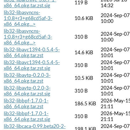
119 B
x86_64.pkg.tar.zst.sig
14:32
lib32-libasyncns-
2024-Sep-07
1:0.8+r3+g68cd5af-3-
10.6 KiB
10:00
x86_64.pkg...>
lib32-libasyncns-
2024-Sep-07
1:0.8+r3+g68cd5af-3-
310 B
10:00
x86_64.pkg...>
lib32-libavc1394-0.5.4-5-
2024-Sep-07
14.6 KiB
x86_64.pkg.tar.zst
10:01
lib32-libavc1394-0.5.4-5-
2024-Sep-07
310 B
x86_64.pkg.tar.zst.sig
10:01
lib32-libavtp-0.2.0-3-
2024-Sep-07
10.5 KiB
x86_64.pkg.tar.zst
10:01
lib32-libavtp-0.2.0-3-
2024-Sep-07
310 B
x86_64.pkg.tar.zst.sig
10:01
lib32-libbpf-1.7.0-1-
2026-May-1
186.5 KiB
x86_64.pkg.tar.zst
21:11
lib32-libbpf-1.7.0-1-
2026-May-1
310 B
x86_64.pkg.tar.zst.sig
21:11
lib32-libcaca-0.99.beta20-2-
2024-Sep-07
198.1 KiB