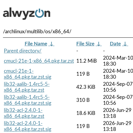
/archlinux/multilib/os/x86_64/
File Name
↓
File Size
↓
Date
↓
Parent directory/
-
-
2024-Mar-1
cmucl-21e-1-x86_64.pkg.tar.zst
11.2 MiB
18:30
cmucl-21e-1-
2024-Mar-1
119 B
x86_64.pkg.tar.zst.sig
18:30
lib32-aalib-1.4rc5-5-
2024-Sep-07
42.3 KiB
x86_64.pkg.tar.zst
10:56
lib32-aalib-1.4rc5-5-
2024-Sep-07
310 B
x86_64.pkg.tar.zst.sig
10:56
lib32-acl-2.4.0-1-
2026-Jun-29
18.6 KiB
x86_64.pkg.tar.zst
13:18
lib32-acl-2.4.0-1-
2026-Jun-29
119 B
x86_64.pkg.tar.zst.sig
13:18