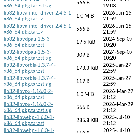
566 B
x86_64.pkg.tar.zst.sig
19:08
lib32-libva-intel-driver-2.4.5-1-
2026-Jun-15
1.0 MiB
x86_64.pkg.tar...>
21:59
lib32-libva-intel-driver-2.4.5-1-
2026-Jun-15
566 B
x86_64.pkg.tar...>
21:59
lib32-libvdpau-1.5-3-
2024-Sep-07
19.6 KiB
x86_64.pkg.tar.zst
10:20
lib32-libvdpau-1.5-3-
2024-Sep-07
309 B
x86_64.pkg.tar.zst.sig
10:20
lib32-libvorbis-1.3.7-4-
2025-Jan-27
173.3 KiB
x86_64.pkg.tar.zst
22:59
lib32-libvorbis-1.3.7-4-
2025-Jan-27
119 B
x86_64.pkg.tar.zst.sig
22:59
lib32-libvpx-1.16.0-2-
2026-Mar-2
1.3 MiB
x86_64.pkg.tar.zst
21:12
lib32-libvpx-1.16.0-2-
2026-Mar-2
566 B
x86_64.pkg.tar.zst.sig
21:12
lib32-libwebp-1.6.0-1-
2025-Jul-10
285.8 KiB
x86_64.pkg.tar.zst
21:12
lib32-libwebp-1.6.0-1-
2025-Jul-10