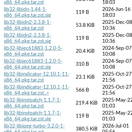
x86_64.pkg.tar.zst
18:03
lib32-libidn-1.44-1-
2026-Jun-16
119 B
x86_64.pkg.tar.zst.sig
18:03
lib32-libidn2-2.3.8-1-
2025-Dec-0
53.8 KiB
x86_64.pkg.tar.zst
10:36
lib32-libidn2-2.3.8-1-
2025-Dec-0
119 B
x86_64.pkg.tar.zst.sig
10:36
lib32-libiec61883-1.2.0-5-
2024-Sep-07
20.4 KiB
x86_64.pkg.tar.zst
10:08
lib32-libiec61883-1.2.0-5-
2024-Sep-07
310 B
x86_64.pkg.tar.zst.sig
10:08
lib32-libindicator-12.10.1-11-
2025-Oct-27
23.1 KiB
x86_64.pkg.tar.zst
21:56
lib32-libindicator-12.10.1-11-
2025-Oct-27
566 B
x86_64.pkg.tar.zst..>
21:56
lib32-libinstpatch-1.1.7-1-
2025-May-2
219.4 KiB
x86_64.pkg.tar.zst
01:03
lib32-libinstpatch-1.1.7-1-
2025-May-2
119 B
x86_64.pkg.tar.zst.sig
01:03
lib32-libjpeg-turbo-3.2.0-1-
2026-Jul-01
380.5 KiB
x86_64.pkg.tar.zst
05:56