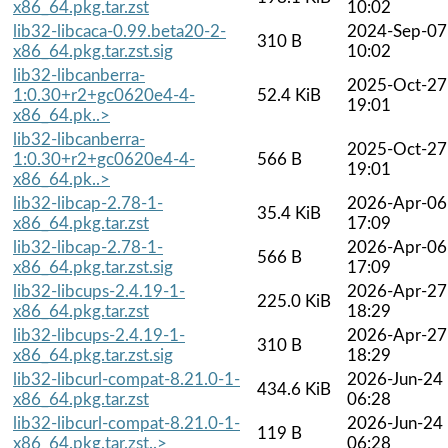
x86_64.pkg.tar.zst
10:02
lib32-libcaca-0.99.beta20-2-
2024-Sep-07
310 B
x86_64.pkg.tar.zst.sig
10:02
lib32-libcanberra-
2025-Oct-27
1:0.30+r2+gc0620e4-4-
52.4 KiB
19:01
x86_64.pk..>
lib32-libcanberra-
2025-Oct-27
1:0.30+r2+gc0620e4-4-
566 B
19:01
x86_64.pk..>
lib32-libcap-2.78-1-
2026-Apr-06
35.4 KiB
x86_64.pkg.tar.zst
17:09
lib32-libcap-2.78-1-
2026-Apr-06
566 B
x86_64.pkg.tar.zst.sig
17:09
lib32-libcups-2.4.19-1-
2026-Apr-27
225.0 KiB
x86_64.pkg.tar.zst
18:29
lib32-libcups-2.4.19-1-
2026-Apr-27
310 B
x86_64.pkg.tar.zst.sig
18:29
lib32-libcurl-compat-8.21.0-1-
2026-Jun-24
434.6 KiB
x86_64.pkg.tar.zst
06:28
lib32-libcurl-compat-8.21.0-1-
2026-Jun-24
119 B
x86_64.pkg.tar.zst..>
06:28