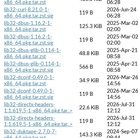
x86_64.pkg.tar.zst
06:28
lib32-curl-8.21.0-1-
2026-Jun-24
119 B
x86_64.pkg.tar.zst.sig
06:28
lib32-dbus-1.16.2-1-
2025-Mar-0
125.3 KiB
x86_64.pkg.tar.zst
02:00
lib32-dbus-1.16.2-1-
2025-Mar-0
119 B
x86_64.pkg.tar.zst.sig
02:00
lib32-dbus-glib-0.114-1-
2025-Apr-21
48.8 KiB
x86_64.pkg.tar.zst
08:58
lib32-dbus-glib-0.114-1-
2025-Apr-21
566 B
x86_64.pkg.tar.zst.sig
08:58
lib32-dconf-0.49.0-1-
2026-Mar-2
34.9 KiB
x86_64.pkg.tar.zst
14:56
lib32-dconf-0.49.0-1-
2026-Mar-2
119 B
x86_64.pkg.tar.zst.sig
14:56
lib32-directx-headers-
2026-Jul-31
22.6 KiB
1:1.619.5-1-x86_64.pkg.tar..>
12:12
lib32-directx-headers-
2026-Jul-31
119 B
1:1.619.5-1-x86_64.pkg.tar..>
12:12
lib32-duktape-2.7.0-7-
2024-Sep-07
143.3 KiB
x86_64.pkg.tar.zst
09:44