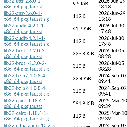
lib32-attr-2.6.0-1-
2026-Jun-29
9.5 KiB
x86_64.pkg.tar.zst
13:18
lib32-attr-2.6.0-1-
2026-Jun-29
119 B
x86_64.pkg.tar.zst.sig
13:18
lib32-audit-4.2.1-1-
2026-Jul-30
41.7 KiB
x86_64.pkg.tar.zst
17:48
lib32-audit-4.2.1-1-
2026-Jul-30
119 B
x86_64.pkg.tar.zst.sig
17:48
lib32-brotli-1.2.0-2-
2026-Jul-05
339.8 KiB
x86_64.pkg.tar.zst
08:28
lib32-brotli-1.2.0-2-
2026-Jul-05
310 B
x86_64.pkg.tar.zst.sig
08:28
lib32-bzip2-1.0.8-4-
2024-Sep-07
32.4 KiB
x86_64.pkg.tar.zst
09:41
lib32-bzip2-1.0.8-4-
2024-Sep-07
310 B
x86_64.pkg.tar.zst.sig
09:41
lib32-cairo-1.18.4-1-
2025-Mar-1
591.9 KiB
x86_64.pkg.tar.zst
09:39
lib32-cairo-1.18.4-1-
2025-Mar-1
119 B
x86_64.pkg.tar.zst.sig
09:39
lib32-cdparanoia-10.2-5-
2024-Sep-07