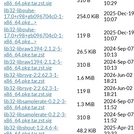
310 B
x86_64.pkg.tar.zst.sig
10:29
lib32-libpulse-
2025-Dec-1
17.0+r98+gb096704c0-1-
254.0 KiB
10:07
x86_64.pkg...>
lib32-libpulse-
2025-Dec-1
17.0+r98+gb096704c0-1-
119 B
10:07
x86_64.pkg...>
lib32-libraw1394-2.1.2-5-
2024-Sep-07
26.5 KiB
x86_64.pkg.tar.zst
10:13
lib32-libraw1394-2.1.2-5-
2024-Sep-07
310 B
x86_64.pkg.tar.zst.sig
10:13
lib32-librsvg-2:2.62.3-1-
2026-Jun-02
1.6 MiB
x86_64.pkg.tar.zst
18:21
lib32-librsvg-2:2.62.3-1-
2026-Jun-02
119 B
x86_64.pkg.tar.zst.sig
18:21
lib32-libsamplerate-0.2.2-3-
2024-Sep-07
1.3 MiB
x86_64.pkg.tar.zst
11:52
lib32-libsamplerate-0.2.2-3-
2024-Sep-07
310 B
x86_64.pkg.tar.zst.sig
11:52
lib32-libshout-1:2.4.6-4-
2025-Apr-21
48.2 KiB
x86_64.pkg.tar.zst
22:32