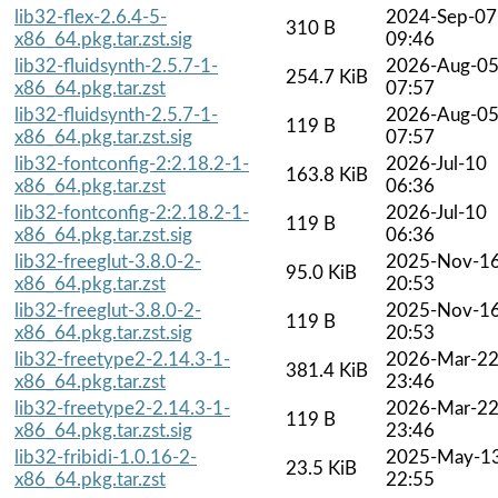
lib32-flex-2.6.4-5-
2024-Sep-07
310 B
x86_64.pkg.tar.zst.sig
09:46
lib32-fluidsynth-2.5.7-1-
2026-Aug-0
254.7 KiB
x86_64.pkg.tar.zst
07:57
lib32-fluidsynth-2.5.7-1-
2026-Aug-0
119 B
x86_64.pkg.tar.zst.sig
07:57
lib32-fontconfig-2:2.18.2-1-
2026-Jul-10
163.8 KiB
x86_64.pkg.tar.zst
06:36
lib32-fontconfig-2:2.18.2-1-
2026-Jul-10
119 B
x86_64.pkg.tar.zst.sig
06:36
lib32-freeglut-3.8.0-2-
2025-Nov-1
95.0 KiB
x86_64.pkg.tar.zst
20:53
lib32-freeglut-3.8.0-2-
2025-Nov-1
119 B
x86_64.pkg.tar.zst.sig
20:53
lib32-freetype2-2.14.3-1-
2026-Mar-2
381.4 KiB
x86_64.pkg.tar.zst
23:46
lib32-freetype2-2.14.3-1-
2026-Mar-2
119 B
x86_64.pkg.tar.zst.sig
23:46
lib32-fribidi-1.0.16-2-
2025-May-1
23.5 KiB
x86_64.pkg.tar.zst
22:55