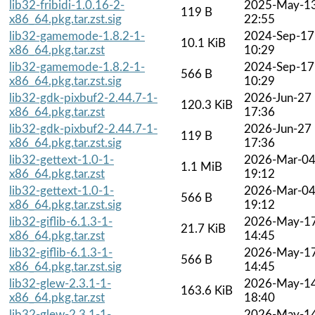
lib32-fribidi-1.0.16-2-
2025-May-1
119 B
x86_64.pkg.tar.zst.sig
22:55
lib32-gamemode-1.8.2-1-
2024-Sep-17
10.1 KiB
x86_64.pkg.tar.zst
10:29
lib32-gamemode-1.8.2-1-
2024-Sep-17
566 B
x86_64.pkg.tar.zst.sig
10:29
lib32-gdk-pixbuf2-2.44.7-1-
2026-Jun-27
120.3 KiB
x86_64.pkg.tar.zst
17:36
lib32-gdk-pixbuf2-2.44.7-1-
2026-Jun-27
119 B
x86_64.pkg.tar.zst.sig
17:36
lib32-gettext-1.0-1-
2026-Mar-0
1.1 MiB
x86_64.pkg.tar.zst
19:12
lib32-gettext-1.0-1-
2026-Mar-0
566 B
x86_64.pkg.tar.zst.sig
19:12
lib32-giflib-6.1.3-1-
2026-May-1
21.7 KiB
x86_64.pkg.tar.zst
14:45
lib32-giflib-6.1.3-1-
2026-May-1
566 B
x86_64.pkg.tar.zst.sig
14:45
lib32-glew-2.3.1-1-
2026-May-1
163.6 KiB
x86_64.pkg.tar.zst
18:40
lib32-glew-2.3.1-1-
2026-May-1