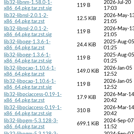
lib32-libnm-1.58.0-1-
2026-Jul-20
119 B
x86_64.pkg.tar.zst.sig
17:03
lib32-libnsl-2.0.1-2-
2026-May-1
12.5 KiB
x86_64.pkg.tar.zst
21:05
lib32-libnsl-2.0.1-2-
2026-May-1
119 B
x86_64.pkg.tar.zst.sig
21:05
lib32-libogg-1.3.6-1-
2025-Aug-0
24.4 KiB
x86_64.pkg.tar.zst
01:25
lib32-libogg-1.3.6-1-
2025-Aug-0
119 B
x86_64.pkg.tar.zst.sig
01:25
lib32-libpcap-1.10.6-1-
2026-Jan-05
149.0 KiB
x86_64.pkg.tar.zst
12:52
lib32-libpcap-1.10.6-1-
2026-Jan-05
119 B
x86_64.pkg.tar.zst.sig
12:52
lib32-libpciaccess-0.19-1-
2026-Mar-1
17.9 KiB
x86_64.pkg.tar.zst
20:42
lib32-libpciaccess-0.19-1-
2026-Mar-1
310 B
x86_64.pkg.tar.zst.sig
20:42
lib32-libpgm-5.3.128-3-
2024-Sep-07
699.1 KiB
x86_64.pkg.tar.zst
11:52
lib32-libpgm-5.3.128-3-
2024-Sep-07