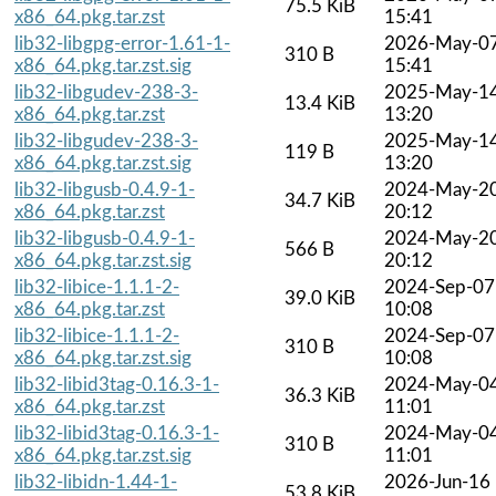
75.5 KiB
x86_64.pkg.tar.zst
15:41
lib32-libgpg-error-1.61-1-
2026-May-0
310 B
x86_64.pkg.tar.zst.sig
15:41
lib32-libgudev-238-3-
2025-May-1
13.4 KiB
x86_64.pkg.tar.zst
13:20
lib32-libgudev-238-3-
2025-May-1
119 B
x86_64.pkg.tar.zst.sig
13:20
lib32-libgusb-0.4.9-1-
2024-May-2
34.7 KiB
x86_64.pkg.tar.zst
20:12
lib32-libgusb-0.4.9-1-
2024-May-2
566 B
x86_64.pkg.tar.zst.sig
20:12
lib32-libice-1.1.1-2-
2024-Sep-07
39.0 KiB
x86_64.pkg.tar.zst
10:08
lib32-libice-1.1.1-2-
2024-Sep-07
310 B
x86_64.pkg.tar.zst.sig
10:08
lib32-libid3tag-0.16.3-1-
2024-May-0
36.3 KiB
x86_64.pkg.tar.zst
11:01
lib32-libid3tag-0.16.3-1-
2024-May-0
310 B
x86_64.pkg.tar.zst.sig
11:01
lib32-libidn-1.44-1-
2026-Jun-16
53.8 KiB