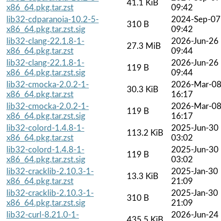
41.1 KiB
x86_64.pkg.tar.zst
09:42
lib32-cdparanoia-10.2-5-
2024-Sep-07
310 B
x86_64.pkg.tar.zst.sig
09:42
lib32-clang-22.1.8-1-
2026-Jun-26
27.3 MiB
x86_64.pkg.tar.zst
09:44
lib32-clang-22.1.8-1-
2026-Jun-26
119 B
x86_64.pkg.tar.zst.sig
09:44
lib32-cmocka-2.0.2-1-
2026-Mar-0
30.3 KiB
x86_64.pkg.tar.zst
16:17
lib32-cmocka-2.0.2-1-
2026-Mar-0
119 B
x86_64.pkg.tar.zst.sig
16:17
lib32-colord-1.4.8-1-
2025-Jun-30
113.2 KiB
x86_64.pkg.tar.zst
03:02
lib32-colord-1.4.8-1-
2025-Jun-30
119 B
x86_64.pkg.tar.zst.sig
03:02
lib32-cracklib-2.10.3-1-
2025-Jan-30
13.3 KiB
x86_64.pkg.tar.zst
21:09
lib32-cracklib-2.10.3-1-
2025-Jan-30
310 B
x86_64.pkg.tar.zst.sig
21:09
lib32-curl-8.21.0-1-
2026-Jun-24
435.5 KiB