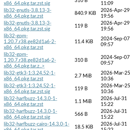
310 B
x86_64.pkg.tar.zst.sig
11:09
lib32-gnutls-3.8.13-3-
2026-Apr-29
840.9 KiB
x86_64.pkg.tar.zst
19:56
lib32-gnutls-3.8.13-3-
2026-Apr-29
119 B
x86_64.pkg.tar.zst.sig
19:56
lib32-gpm-
2024-Sep-07
1.20.7.r38.ge82d1a6-2-
11.4 KiB
09:57
x86_64.pkg.tar.zst
lib32-gpm-
2024-Sep-07
1.20.7.r38.ge82d1a6-2-
310 B
09:57
x86_64.pkg.tar.z..>
lib32-gtk3-1:3.24.52-1-
2026-Mar-2
2.7 MiB
x86_64.pkg.tar.zst
10:36
lib32-gtk3-1:3.24.52-1-
2026-Mar-2
119 B
x86_64.pkg.tar.zst.sig
10:36
lib32-harfbuzz-14.3.0-1-
2026-Jul-31
1.1 MiB
x86_64.pkg.tar.zst
15:22
lib32-harfbuzz-14.3.0-1-
2026-Jul-31
566 B
x86_64.pkg.tar.zst.sig
15:22
lib32-harfbuzz-cairo-14.3.0-1-
2026-Jul-31
18.5 KiB
x86_64.pkg.tar.zst
15:22