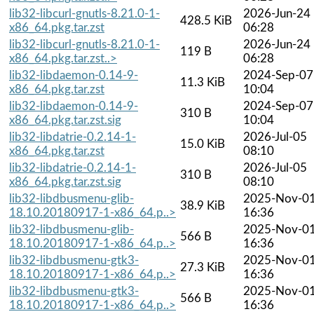
lib32-libcurl-gnutls-8.21.0-1-
2026-Jun-24
428.5 KiB
x86_64.pkg.tar.zst
06:28
lib32-libcurl-gnutls-8.21.0-1-
2026-Jun-24
119 B
x86_64.pkg.tar.zst..>
06:28
lib32-libdaemon-0.14-9-
2024-Sep-07
11.3 KiB
x86_64.pkg.tar.zst
10:04
lib32-libdaemon-0.14-9-
2024-Sep-07
310 B
x86_64.pkg.tar.zst.sig
10:04
lib32-libdatrie-0.2.14-1-
2026-Jul-05
15.0 KiB
x86_64.pkg.tar.zst
08:10
lib32-libdatrie-0.2.14-1-
2026-Jul-05
310 B
x86_64.pkg.tar.zst.sig
08:10
lib32-libdbusmenu-glib-
2025-Nov-0
38.9 KiB
18.10.20180917-1-x86_64.p..>
16:36
lib32-libdbusmenu-glib-
2025-Nov-0
566 B
18.10.20180917-1-x86_64.p..>
16:36
lib32-libdbusmenu-gtk3-
2025-Nov-0
27.3 KiB
18.10.20180917-1-x86_64.p..>
16:36
lib32-libdbusmenu-gtk3-
2025-Nov-0
566 B
18.10.20180917-1-x86_64.p..>
16:36