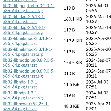
lib32-libjpeg-turbo-3.2.0-1-
2026-Jul-01
119 B
x86_64.pkg.tar.zst.sig
05:56
lib32-libldap-2.6.13-1-
2026-Mar-1
160.1 KiB
x86_64.pkg.tar.zst
10:39
lib32-libldap-2.6.13-1-
2026-Mar-1
119 B
x86_64.pkg.tar.zst.sig
10:39
lib32-libmikmod-3.3.13-1-
2025-Apr-20
119.6 KiB
x86_64.pkg.tar.zst
06:25
lib32-libmikmod-3.3.13-1-
2025-Apr-20
119 B
x86_64.pkg.tar.zst.sig
06:25
lib32-libmodplug-0.8.9.0-5-
2024-Sep-07
154.5 KiB
x86_64.pkg.tar.zst
10:11
lib32-libmodplug-0.8.9.0-5-
2024-Sep-07
310 B
x86_64.pkg.tar.zst.sig
10:11
lib32-libndp-1.9-1-
2024-Jul-03
11.5 KiB
x86_64.pkg.tar.zst
07:51
lib32-libndp-1.9-1-
2024-Jul-03
119 B
x86_64.pkg.tar.zst.sig
07:51
lib32-libnewt-0.52.25-1-
2025-Apr-21
48.3 KiB
x86_64.pkg.tar.zst
09:01