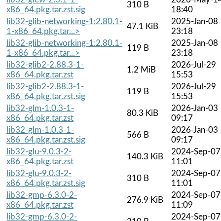
310 B
x86_64.pkg.tar.zst.sig
18:40
lib32-glib-networking-1:2.80.1-
2025-Jan-08
47.1 KiB
1-x86_64.pkg.tar...>
23:18
lib32-glib-networking-1:2.80.1-
2025-Jan-08
119 B
1-x86_64.pkg.tar...>
23:18
lib32-glib2-2.88.3-1-
2026-Jul-29
1.2 MiB
x86_64.pkg.tar.zst
15:53
lib32-glib2-2.88.3-1-
2026-Jul-29
119 B
x86_64.pkg.tar.zst.sig
15:53
lib32-glm-1.0.3-1-
2026-Jan-03
80.3 KiB
x86_64.pkg.tar.zst
09:17
lib32-glm-1.0.3-1-
2026-Jan-03
566 B
x86_64.pkg.tar.zst.sig
09:17
lib32-glu-9.0.3-2-
2024-Sep-07
140.3 KiB
x86_64.pkg.tar.zst
11:01
lib32-glu-9.0.3-2-
2024-Sep-07
310 B
x86_64.pkg.tar.zst.sig
11:01
lib32-gmp-6.3.0-2-
2024-Sep-07
276.9 KiB
x86_64.pkg.tar.zst
11:09
lib32-gmp-6.3.0-2-
2024-Sep-07