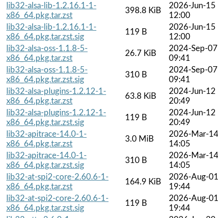
lib32-alsa-lib-1.2.16.1-1-
2026-Jun-15
398.8 KiB
x86_64.pkg.tar.zst
12:00
lib32-alsa-lib-1.2.16.1-1-
2026-Jun-15
119 B
x86_64.pkg.tar.zst.sig
12:00
lib32-alsa-oss-1.1.8-5-
2024-Sep-07
26.7 KiB
x86_64.pkg.tar.zst
09:41
lib32-alsa-oss-1.1.8-5-
2024-Sep-07
310 B
x86_64.pkg.tar.zst.sig
09:41
lib32-alsa-plugins-1.2.12-1-
2024-Jun-12
63.8 KiB
x86_64.pkg.tar.zst
20:49
lib32-alsa-plugins-1.2.12-1-
2024-Jun-12
119 B
x86_64.pkg.tar.zst.sig
20:49
lib32-apitrace-14.0-1-
2026-Mar-1
3.0 MiB
x86_64.pkg.tar.zst
14:05
lib32-apitrace-14.0-1-
2026-Mar-1
310 B
x86_64.pkg.tar.zst.sig
14:05
lib32-at-spi2-core-2.60.6-1-
2026-Aug-0
164.9 KiB
x86_64.pkg.tar.zst
19:44
lib32-at-spi2-core-2.60.6-1-
2026-Aug-0
119 B
x86_64.pkg.tar.zst.sig
19:44