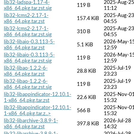
lib32-ladspa-1.17-4-
2025-Aug-2
119 B
x86_64.pkg.tar.zst.sig
11:12
lib32-lcms2-2.17-1-
2025-Aug-2
157.4 KiB
x86_64.pkg.tar.zst
04:55
lib32-lcms2-2.17-1-
2025-Aug-2
310 B
x86_64.pkg.tar.zst.sig
04:55
lib32-libaio-0.3.113-5-
2026-May-1
5.1 KiB
x86_64.pkg.tar.zst
12:59
lib32-libaio-0.3.113-5-
2026-May-1
119 B
x86_64.pkg.tar.zst.sig
12:59
lib32-libao-1.2.2-6-
2025-Jul-19
28.8 KiB
x86_64.pkg.tar.zst
23:23
lib32-libao-1.2.2-6-
2025-Jul-19
119 B
x86_64.pkg.tar.zst.sig
23:23
lib32-libappindicator-12.10.1-
2025-Nov-0
22.6 KiB
1-x86_64.pkg.tar.zst
15:32
lib32-libappindicator-12.10.1-
2025-Nov-0
566 B
1-x86_64.pkg.tar.z..>
15:32
lib32-libarchive-3.8.9-1-
2026-Jul-28
397.8 KiB
x86_64.pkg.tar.zst
14:32
lib32-libarchive-3.8.9-1-
2026-Jul-28