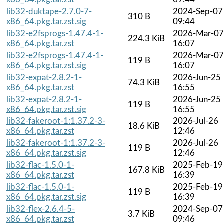
lib32-duktape-2.7.0-7-
2024-Sep-07
310 B
x86_64.pkg.tar.zst.sig
09:44
lib32-e2fsprogs-1.47.4-1-
2026-Mar-0
224.3 KiB
x86_64.pkg.tar.zst
16:07
lib32-e2fsprogs-1.47.4-1-
2026-Mar-0
119 B
x86_64.pkg.tar.zst.sig
16:07
lib32-expat-2.8.2-1-
2026-Jun-25
74.3 KiB
x86_64.pkg.tar.zst
16:55
lib32-expat-2.8.2-1-
2026-Jun-25
119 B
x86_64.pkg.tar.zst.sig
16:55
lib32-fakeroot-1:1.37.2-3-
2026-Jul-26
18.6 KiB
x86_64.pkg.tar.zst
12:46
lib32-fakeroot-1:1.37.2-3-
2026-Jul-26
119 B
x86_64.pkg.tar.zst.sig
12:46
lib32-flac-1.5.0-1-
2025-Feb-19
167.8 KiB
x86_64.pkg.tar.zst
16:39
lib32-flac-1.5.0-1-
2025-Feb-19
119 B
x86_64.pkg.tar.zst.sig
16:39
lib32-flex-2.6.4-5-
2024-Sep-07
3.7 KiB
x86_64.pkg.tar.zst
09:46