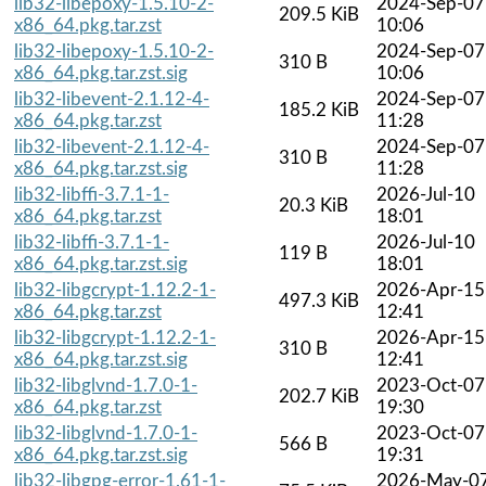
lib32-libepoxy-1.5.10-2-
2024-Sep-07
209.5 KiB
x86_64.pkg.tar.zst
10:06
lib32-libepoxy-1.5.10-2-
2024-Sep-07
310 B
x86_64.pkg.tar.zst.sig
10:06
lib32-libevent-2.1.12-4-
2024-Sep-07
185.2 KiB
x86_64.pkg.tar.zst
11:28
lib32-libevent-2.1.12-4-
2024-Sep-07
310 B
x86_64.pkg.tar.zst.sig
11:28
lib32-libffi-3.7.1-1-
2026-Jul-10
20.3 KiB
x86_64.pkg.tar.zst
18:01
lib32-libffi-3.7.1-1-
2026-Jul-10
119 B
x86_64.pkg.tar.zst.sig
18:01
lib32-libgcrypt-1.12.2-1-
2026-Apr-15
497.3 KiB
x86_64.pkg.tar.zst
12:41
lib32-libgcrypt-1.12.2-1-
2026-Apr-15
310 B
x86_64.pkg.tar.zst.sig
12:41
lib32-libglvnd-1.7.0-1-
2023-Oct-07
202.7 KiB
x86_64.pkg.tar.zst
19:30
lib32-libglvnd-1.7.0-1-
2023-Oct-07
566 B
x86_64.pkg.tar.zst.sig
19:31
lib32-libgpg-error-1.61-1-
2026-May-0