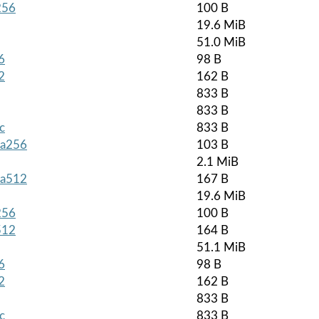
256
100 B
19.6 MiB
51.0 MiB
6
98 B
2
162 B
833 B
833 B
c
833 B
sha256
103 B
2.1 MiB
sha512
167 B
19.6 MiB
256
100 B
512
164 B
51.1 MiB
6
98 B
2
162 B
833 B
c
833 B