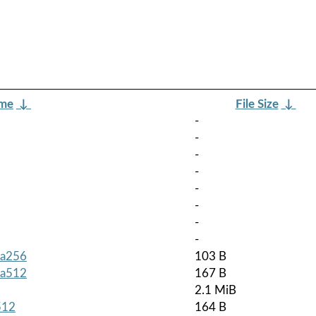
ame
↓
File Size
↓
-
-
-
-
-
-
-
-
sha256
103 B
sha512
167 B
2.1 MiB
512
164 B