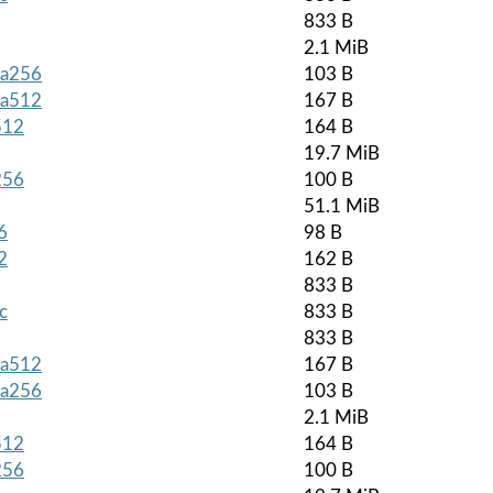
833 B
2.1 MiB
sha256
103 B
sha512
167 B
512
164 B
19.7 MiB
256
100 B
51.1 MiB
6
98 B
2
162 B
833 B
c
833 B
833 B
sha512
167 B
sha256
103 B
2.1 MiB
512
164 B
256
100 B