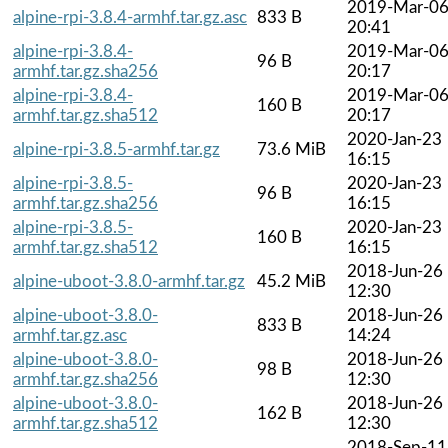
2019-Mar-0
alpine-rpi-3.8.4-armhf.tar.gz.asc
833 B
20:41
alpine-rpi-3.8.4-
2019-Mar-0
96 B
armhf.tar.gz.sha256
20:17
alpine-rpi-3.8.4-
2019-Mar-0
160 B
armhf.tar.gz.sha512
20:17
2020-Jan-23
alpine-rpi-3.8.5-armhf.tar.gz
73.6 MiB
16:15
alpine-rpi-3.8.5-
2020-Jan-23
96 B
armhf.tar.gz.sha256
16:15
alpine-rpi-3.8.5-
2020-Jan-23
160 B
armhf.tar.gz.sha512
16:15
2018-Jun-26
alpine-uboot-3.8.0-armhf.tar.gz
45.2 MiB
12:30
alpine-uboot-3.8.0-
2018-Jun-26
833 B
armhf.tar.gz.asc
14:24
alpine-uboot-3.8.0-
2018-Jun-26
98 B
armhf.tar.gz.sha256
12:30
alpine-uboot-3.8.0-
2018-Jun-26
162 B
armhf.tar.gz.sha512
12:30
2018-Sep-11