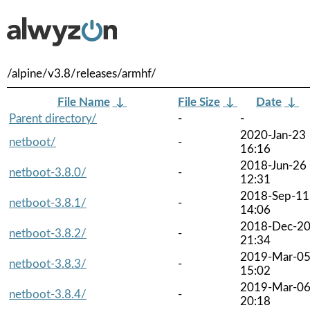
/alpine/v3.8/releases/armhf/
File Name
↓
File Size
↓
Date
↓
Parent directory/
-
-
2020-Jan-23
netboot/
-
16:16
2018-Jun-26
netboot-3.8.0/
-
12:31
2018-Sep-11
netboot-3.8.1/
-
14:06
2018-Dec-2
netboot-3.8.2/
-
21:34
2019-Mar-0
netboot-3.8.3/
-
15:02
2019-Mar-0
netboot-3.8.4/
-
20:18