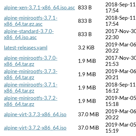
2018-Sep-11
alpine-xen-3.7.1-x86_64.iso.asc
833 B
17:54
alpine-minirootfs-3.7.1-
2018-Sep-11
833 B
x86_64.tar.gz.asc
17:54
alpine-standard-3.7.0-
2017-Nov-3
833 B
x86_64.iso.asc
22:30
2019-Mar-0
latest-releases.yaml
3.2 KiB
20:22
alpine-minirootfs-3.7.0-
2017-Nov-3
1.9 MiB
x86_64.tar.gz
21:53
alpine-minirootfs-3.7.3-
2019-Mar-0
1.9 MiB
x86_64.tar.gz
20:21
alpine-minirootfs-3.7.1-
2018-Sep-11
1.9 MiB
x86_64.tar.gz
16:12
alpine-minirootfs-3.7.2-
2019-Mar-0
1.9 MiB
x86_64.tar.gz
15:18
2019-Mar-0
alpine-virt-3.7.3-x86_64.iso
37.0 MiB
20:22
2019-Mar-0
alpine-virt-3.7.2-x86_64.iso
37.0 MiB
15:19