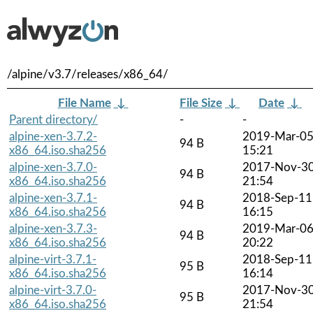
/alpine/v3.7/releases/x86_64/
File Name
↓
File Size
↓
Date
↓
Parent directory/
-
-
alpine-xen-3.7.2-
2019-Mar-0
94 B
x86_64.iso.sha256
15:21
alpine-xen-3.7.0-
2017-Nov-3
94 B
x86_64.iso.sha256
21:54
alpine-xen-3.7.1-
2018-Sep-11
94 B
x86_64.iso.sha256
16:15
alpine-xen-3.7.3-
2019-Mar-0
94 B
x86_64.iso.sha256
20:22
alpine-virt-3.7.1-
2018-Sep-11
95 B
x86_64.iso.sha256
16:14
alpine-virt-3.7.0-
2017-Nov-3
95 B
x86_64.iso.sha256
21:54