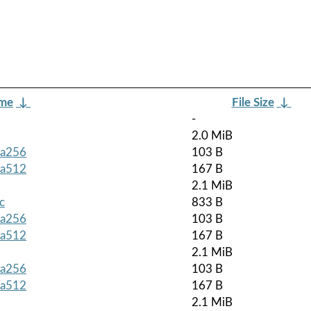
ame
↓
File Size
↓
-
2.0 MiB
sha256
103 B
sha512
167 B
2.1 MiB
c
833 B
sha256
103 B
sha512
167 B
2.1 MiB
sha256
103 B
sha512
167 B
2.1 MiB