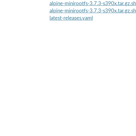
alpine-minirootfs-3.7.3-s390x.tar.gz.
alpine-minirootfs-3.7.3-s390x.tar.gz.
latest-releases.yaml