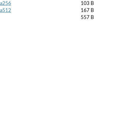
sha256
103 B
sha512
167 B
557 B