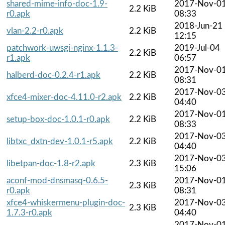
shared-mime-info-doc-1.9-
2017-Nov-0
2.2 KiB
r0.apk
08:33
2018-Jun-21
vlan-2.2-r0.apk
2.2 KiB
12:15
patchwork-uwsgi-nginx-1.1.3-
2019-Jul-04
2.2 KiB
r1.apk
06:57
2017-Nov-0
halberd-doc-0.2.4-r1.apk
2.2 KiB
08:31
2017-Nov-0
xfce4-mixer-doc-4.11.0-r2.apk
2.2 KiB
04:40
2017-Nov-0
setup-box-doc-1.0.1-r0.apk
2.2 KiB
08:33
2017-Nov-0
libtxc_dxtn-dev-1.0.1-r5.apk
2.2 KiB
04:40
2017-Nov-0
libetpan-doc-1.8-r2.apk
2.3 KiB
15:06
aconf-mod-dnsmasq-0.6.5-
2017-Nov-0
2.3 KiB
r0.apk
08:31
xfce4-whiskermenu-plugin-doc-
2017-Nov-0
2.3 KiB
1.7.3-r0.apk
04:40
2017-Nov-0