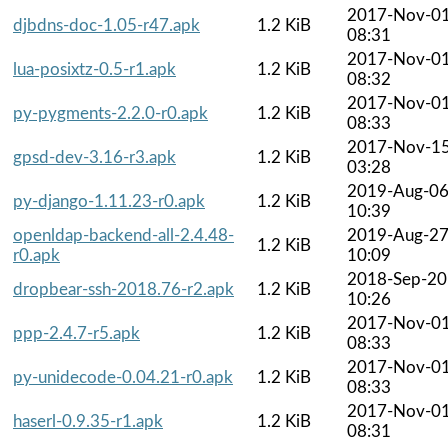
2017-Nov-0
djbdns-doc-1.05-r47.apk
1.2 KiB
08:31
2017-Nov-0
lua-posixtz-0.5-r1.apk
1.2 KiB
08:32
2017-Nov-0
py-pygments-2.2.0-r0.apk
1.2 KiB
08:33
2017-Nov-1
gpsd-dev-3.16-r3.apk
1.2 KiB
03:28
2019-Aug-0
py-django-1.11.23-r0.apk
1.2 KiB
10:39
openldap-backend-all-2.4.48-
2019-Aug-2
1.2 KiB
r0.apk
10:09
2018-Sep-20
dropbear-ssh-2018.76-r2.apk
1.2 KiB
10:26
2017-Nov-0
ppp-2.4.7-r5.apk
1.2 KiB
08:33
2017-Nov-0
py-unidecode-0.04.21-r0.apk
1.2 KiB
08:33
2017-Nov-0
haserl-0.9.35-r1.apk
1.2 KiB
08:31