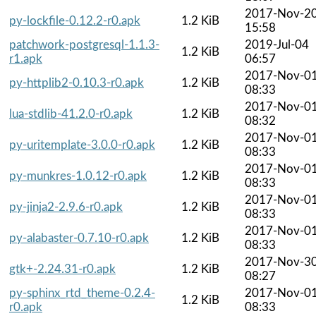
2017-Nov-2
py-lockfile-0.12.2-r0.apk
1.2 KiB
15:58
patchwork-postgresql-1.1.3-
2019-Jul-04
1.2 KiB
r1.apk
06:57
2017-Nov-0
py-httplib2-0.10.3-r0.apk
1.2 KiB
08:33
2017-Nov-0
lua-stdlib-41.2.0-r0.apk
1.2 KiB
08:32
2017-Nov-0
py-uritemplate-3.0.0-r0.apk
1.2 KiB
08:33
2017-Nov-0
py-munkres-1.0.12-r0.apk
1.2 KiB
08:33
2017-Nov-0
py-jinja2-2.9.6-r0.apk
1.2 KiB
08:33
2017-Nov-0
py-alabaster-0.7.10-r0.apk
1.2 KiB
08:33
2017-Nov-3
gtk+-2.24.31-r0.apk
1.2 KiB
08:27
py-sphinx_rtd_theme-0.2.4-
2017-Nov-0
1.2 KiB
r0.apk
08:33