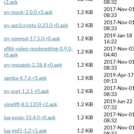
r2.apk
08:32
2017-Nov-0
py-mock-2.0.0-r3.apk
1.2 KiB
08:33
2017-Nov-0
py-asn1crypto-0.23.0-r0.apk
1.2 KiB
08:33
2019-Jan-18
py-openssl-17.5.0-r0.apk
1.2 KiB
16:22
xf86-video-modesetting-0.9.0-
2017-Nov-0
1.2 KiB
r6.apk
04:40
2017-Nov-0
py-requests-2.18.4-r0.apk
1.2 KiB
08:33
2019-Apr-17
samba-4.7.6-r3.apk
1.2 KiB
09:13
2017-Nov-0
py-purl-1.3.1-r0.apk
1.2 KiB
08:33
2019-Jun-22
vimdiff-8.0.1359-r2.apk
1.2 KiB
07:32
2017-Nov-0
lua-posix-33.4.0-r0.apk
1.2 KiB
08:32
2017-Nov-0
lua-md5-1.2-r3.apk
1.2 KiB
08:32