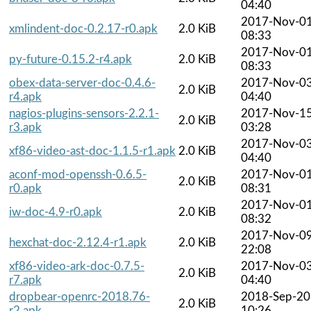
04:40
2017-Nov-0
xmlindent-doc-0.2.17-r0.apk
2.0 KiB
08:33
2017-Nov-0
py-future-0.15.2-r4.apk
2.0 KiB
08:33
obex-data-server-doc-0.4.6-
2017-Nov-0
2.0 KiB
r4.apk
04:40
nagios-plugins-sensors-2.2.1-
2017-Nov-1
2.0 KiB
r3.apk
03:28
2017-Nov-0
xf86-video-ast-doc-1.1.5-r1.apk
2.0 KiB
04:40
aconf-mod-openssh-0.6.5-
2017-Nov-0
2.0 KiB
r0.apk
08:31
2017-Nov-0
iw-doc-4.9-r0.apk
2.0 KiB
08:32
2017-Nov-0
hexchat-doc-2.12.4-r1.apk
2.0 KiB
22:08
xf86-video-ark-doc-0.7.5-
2017-Nov-0
2.0 KiB
r7.apk
04:40
dropbear-openrc-2018.76-
2018-Sep-20
2.0 KiB
r2.apk
10:26