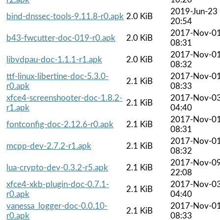
2019-Jun-23
bind-dnssec-tools-9.11.8-r0.apk
2.0 KiB
20:54
2017-Nov-0
b43-fwcutter-doc-019-r0.apk
2.0 KiB
08:31
2017-Nov-0
libvdpau-doc-1.1.1-r1.apk
2.0 KiB
08:32
ttf-linux-libertine-doc-5.3.0-
2017-Nov-0
2.1 KiB
r0.apk
08:33
xfce4-screenshooter-doc-1.8.2-
2017-Nov-0
2.1 KiB
r1.apk
04:40
2017-Nov-0
fontconfig-doc-2.12.6-r0.apk
2.1 KiB
08:31
2017-Nov-0
mcpp-dev-2.7.2-r1.apk
2.1 KiB
08:32
2017-Nov-0
lua-crypto-dev-0.3.2-r5.apk
2.1 KiB
22:08
xfce4-xkb-plugin-doc-0.7.1-
2017-Nov-0
2.1 KiB
r0.apk
04:40
vanessa_logger-doc-0.0.10-
2017-Nov-0
2.1 KiB
r0.apk
08:33