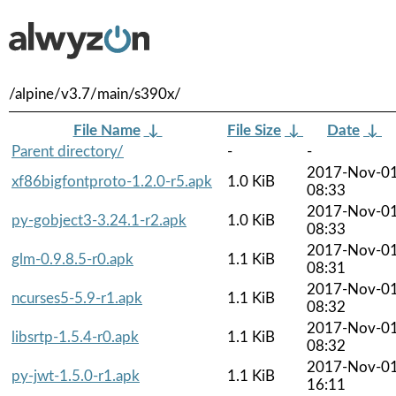
/alpine/v3.7/main/s390x/
File Name
↓
File Size
↓
Date
↓
Parent directory/
-
-
2017-Nov-0
xf86bigfontproto-1.2.0-r5.apk
1.0 KiB
08:33
2017-Nov-0
py-gobject3-3.24.1-r2.apk
1.0 KiB
08:33
2017-Nov-0
glm-0.9.8.5-r0.apk
1.1 KiB
08:31
2017-Nov-0
ncurses5-5.9-r1.apk
1.1 KiB
08:32
2017-Nov-0
libsrtp-1.5.4-r0.apk
1.1 KiB
08:32
2017-Nov-0
py-jwt-1.5.0-r1.apk
1.1 KiB
16:11