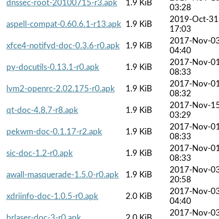
dnssec-root-20100715-r3.apk
1.9 KiB
03:28
2019-Oct-31
aspell-compat-0.60.6.1-r13.apk
1.9 KiB
17:03
2017-Nov-0
xfce4-notifyd-doc-0.3.6-r0.apk
1.9 KiB
04:40
2017-Nov-0
py-docutils-0.13.1-r0.apk
1.9 KiB
08:33
2017-Nov-0
lvm2-openrc-2.02.175-r0.apk
1.9 KiB
08:32
2017-Nov-1
qt-doc-4.8.7-r8.apk
1.9 KiB
03:29
2017-Nov-0
pekwm-doc-0.1.17-r2.apk
1.9 KiB
08:33
2017-Nov-0
sic-doc-1.2-r0.apk
1.9 KiB
08:33
2017-Nov-0
awall-masquerade-1.5.0-r0.apk
1.9 KiB
20:58
2017-Nov-0
xdriinfo-doc-1.0.5-r0.apk
2.0 KiB
04:40
2017-Nov-0
brlaser-doc-3-r0.apk
2.0 KiB