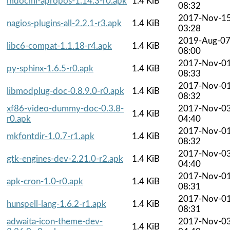
mdocml-apropos-1.14.3-r0.apk
1.4 KiB
08:32
2017-Nov-1
nagios-plugins-all-2.2.1-r3.apk
1.4 KiB
03:28
2019-Aug-0
libc6-compat-1.1.18-r4.apk
1.4 KiB
08:00
2017-Nov-0
py-sphinx-1.6.5-r0.apk
1.4 KiB
08:33
2017-Nov-0
libmodplug-doc-0.8.9.0-r0.apk
1.4 KiB
08:32
xf86-video-dummy-doc-0.3.8-
2017-Nov-0
1.4 KiB
r0.apk
04:40
2017-Nov-0
mkfontdir-1.0.7-r1.apk
1.4 KiB
08:32
2017-Nov-0
gtk-engines-dev-2.21.0-r2.apk
1.4 KiB
04:40
2017-Nov-0
apk-cron-1.0-r0.apk
1.4 KiB
08:31
2017-Nov-0
hunspell-lang-1.6.2-r1.apk
1.4 KiB
08:31
adwaita-icon-theme-dev-
2017-Nov-0
1.4 KiB