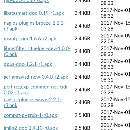
rgb-doc-1.0.6-r0.apk
2.4 KiB
08:33
2017-Nov-0
libatasmart-doc-0.19-r1.apk
2.4 KiB
08:32
nagios-plugins-breeze-2.2.1-
2017-Nov-1
2.4 KiB
r3.apk
03:28
2017-Nov-0
msmtp-vim-1.6.6-r2.apk
2.4 KiB
22:08
libnetfilter_cthelper-dev-1.0.0-
2017-Nov-0
2.4 KiB
r0.apk
08:32
2017-Nov-0
opus-doc-1.2.1-r1.apk
2.4 KiB
08:33
2017-Nov-0
acf-amavisd-new-0.4.0-r2.apk
2.4 KiB
08:31
perl-regexp-common-net-cidr-
2017-Nov-1
2.4 KiB
0.02-r1.apk
03:29
nagios-plugins-wave-2.2.1-
2017-Nov-1
2.4 KiB
r3.apk
03:28
2017-Nov-0
compat-pvgrub-1-r0.apk
2.5 KiB
08:31
2017-Nov-0
imlib2-doc-1.4.10-r0.apk
2.5 KiB