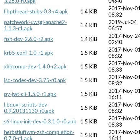
3.26.0-r0.apk
04:40
2017-Nov-0
libpthread-stubs-0.3-r4.apk
1.4 KiB
08:32
patchwork-uwsgi-apache2-
2019-Jul-04
1.4 KiB
1.1.3-r1.apk
06:57
2017-Nov-2
fish-dev-2.6.0-r2.apk
1.4 KiB
02:40
2017-Nov-0
krb5-conf-1.0-r1.apk
1.5 KiB
08:32
2017-Nov-0
xkbcomp-dev-1.4.0-r2.apk
1.5 KiB
08:33
2017-Nov-0
iso-codes-dev-3.75-r0.apk
1.5 KiB
08:32
2017-Nov-0
py-jwt-cli-1.5.0-r1.apk
1.5 KiB
16:11
libquvi-scripts-dev-
2017-Nov-0
1.5 KiB
0.9.20131130-r0.apk
08:32
2017-Nov-0
s6-linux-init-dev-0.3.1.0-r0.apk
1.5 KiB
08:33
herbstluftwm-zsh-completion-
2017-Nov-0
1.5 KiB
0.7.0-r1.apk
16:11