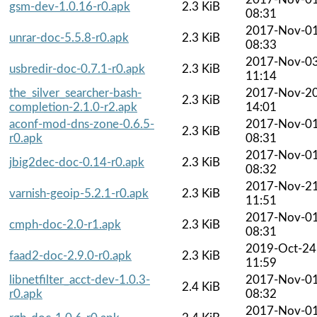
gsm-dev-1.0.16-r0.apk
2.3 KiB
08:31
2017-Nov-0
unrar-doc-5.5.8-r0.apk
2.3 KiB
08:33
2017-Nov-0
usbredir-doc-0.7.1-r0.apk
2.3 KiB
11:14
the_silver_searcher-bash-
2017-Nov-2
2.3 KiB
completion-2.1.0-r2.apk
14:01
aconf-mod-dns-zone-0.6.5-
2017-Nov-0
2.3 KiB
r0.apk
08:31
2017-Nov-0
jbig2dec-doc-0.14-r0.apk
2.3 KiB
08:32
2017-Nov-2
varnish-geoip-5.2.1-r0.apk
2.3 KiB
11:51
2017-Nov-0
cmph-doc-2.0-r1.apk
2.3 KiB
08:31
2019-Oct-24
faad2-doc-2.9.0-r0.apk
2.3 KiB
11:59
libnetfilter_acct-dev-1.0.3-
2017-Nov-0
2.4 KiB
r0.apk
08:32
2017-Nov-0