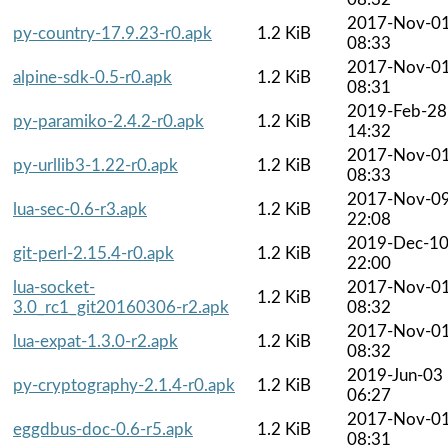
2017-Nov-0
py-country-17.9.23-r0.apk
1.2 KiB
08:33
2017-Nov-0
alpine-sdk-0.5-r0.apk
1.2 KiB
08:31
2019-Feb-28
py-paramiko-2.4.2-r0.apk
1.2 KiB
14:32
2017-Nov-0
py-urllib3-1.22-r0.apk
1.2 KiB
08:33
2017-Nov-0
lua-sec-0.6-r3.apk
1.2 KiB
22:08
2019-Dec-1
git-perl-2.15.4-r0.apk
1.2 KiB
22:00
lua-socket-
2017-Nov-0
1.2 KiB
3.0_rc1_git20160306-r2.apk
08:32
2017-Nov-0
lua-expat-1.3.0-r2.apk
1.2 KiB
08:32
2019-Jun-03
py-cryptography-2.1.4-r0.apk
1.2 KiB
06:27
2017-Nov-0
eggdbus-doc-0.6-r5.apk
1.2 KiB
08:31