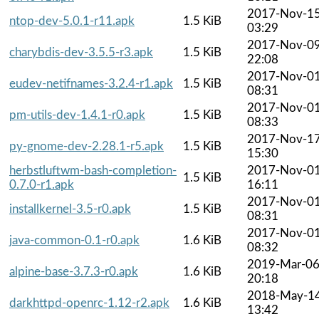
2017-Nov-1
ntop-dev-5.0.1-r11.apk
1.5 KiB
03:29
2017-Nov-0
charybdis-dev-3.5.5-r3.apk
1.5 KiB
22:08
2017-Nov-0
eudev-netifnames-3.2.4-r1.apk
1.5 KiB
08:31
2017-Nov-0
pm-utils-dev-1.4.1-r0.apk
1.5 KiB
08:33
2017-Nov-1
py-gnome-dev-2.28.1-r5.apk
1.5 KiB
15:30
herbstluftwm-bash-completion-
2017-Nov-0
1.5 KiB
0.7.0-r1.apk
16:11
2017-Nov-0
installkernel-3.5-r0.apk
1.5 KiB
08:31
2017-Nov-0
java-common-0.1-r0.apk
1.6 KiB
08:32
2019-Mar-0
alpine-base-3.7.3-r0.apk
1.6 KiB
20:18
2018-May-1
darkhttpd-openrc-1.12-r2.apk
1.6 KiB
13:42