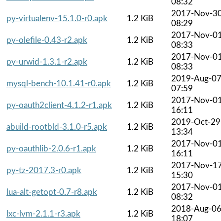
08:32
2017-Nov-3
py-virtualenv-15.1.0-r0.apk
1.2 KiB
08:29
2017-Nov-0
py-olefile-0.43-r2.apk
1.2 KiB
08:33
2017-Nov-0
py-urwid-1.3.1-r2.apk
1.2 KiB
08:33
2019-Aug-0
mysql-bench-10.1.41-r0.apk
1.2 KiB
07:59
2017-Nov-0
py-oauth2client-4.1.2-r1.apk
1.2 KiB
16:11
2019-Oct-29
abuild-rootbld-3.1.0-r5.apk
1.2 KiB
13:34
2017-Nov-0
py-oauthlib-2.0.6-r1.apk
1.2 KiB
16:11
2017-Nov-1
py-tz-2017.3-r0.apk
1.2 KiB
15:30
2017-Nov-0
lua-alt-getopt-0.7-r8.apk
1.2 KiB
08:32
2018-Aug-0
lxc-lvm-2.1.1-r3.apk
1.2 KiB
18:07