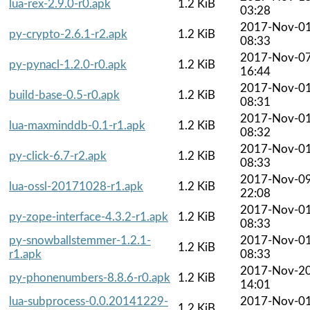
lua-rex-2.9.0-r0.apk
1.2 KiB
03:28
2017-Nov-0
py-crypto-2.6.1-r2.apk
1.2 KiB
08:33
2017-Nov-0
py-pynacl-1.2.0-r0.apk
1.2 KiB
16:44
2017-Nov-0
build-base-0.5-r0.apk
1.2 KiB
08:31
2017-Nov-0
lua-maxminddb-0.1-r1.apk
1.2 KiB
08:32
2017-Nov-0
py-click-6.7-r2.apk
1.2 KiB
08:33
2017-Nov-0
lua-ossl-20171028-r1.apk
1.2 KiB
22:08
2017-Nov-0
py-zope-interface-4.3.2-r1.apk
1.2 KiB
08:33
py-snowballstemmer-1.2.1-
2017-Nov-0
1.2 KiB
r1.apk
08:33
2017-Nov-2
py-phonenumbers-8.8.6-r0.apk
1.2 KiB
14:01
lua-subprocess-0.0.20141229-
2017-Nov-0
1.2 KiB