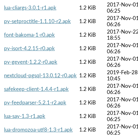
2017-Nov-0
lua-cliargs-3.0.1-r1.apk
1.2 KiB
06:25
2017-Nov-0
py-setproctitle-1.1.10-r2.apk
1.2 KiB
06:26
2017-Nov-2
font-bakoma-1-r0.apk
1.2 KiB
18:55
2017-Nov-0
py-isort-4.2.15-r0.apk
1.2 KiB
06:26
2017-Nov-0
py-gevent-1.2.2-r0.apk
1.2 KiB
06:26
2019-Feb-28
nextcloud-pgsql-13.0.12-r0.apk
1.2 KiB
10:45
2017-Nov-0
safekeep-client-1.4.4-r1.apk
1.2 KiB
06:26
2017-Nov-0
py-feedparser-5.2.1-r2.apk
1.2 KiB
06:26
2017-Nov-0
lua-say-1.3-r1.apk
1.2 KiB
06:25
2017-Nov-0
lua-dromozoa-utf8-1.3-r1.apk
1.2 KiB
06:25