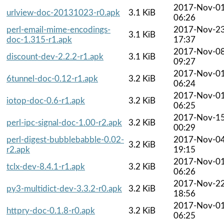
2017-Nov-0
urlview-doc-20131023-r0.apk
3.1 KiB
06:26
perl-email-mime-encodings-
2017-Nov-2
3.1 KiB
doc-1.315-r1.apk
17:37
2017-Nov-0
discount-dev-2.2.2-r1.apk
3.1 KiB
09:27
2017-Nov-0
6tunnel-doc-0.12-r1.apk
3.2 KiB
06:24
2017-Nov-0
iotop-doc-0.6-r1.apk
3.2 KiB
06:25
2017-Nov-1
perl-ipc-signal-doc-1.00-r2.apk
3.2 KiB
00:29
perl-digest-bubblebabble-0.02-
2017-Nov-0
3.2 KiB
r2.apk
19:15
2017-Nov-0
tclx-dev-8.4.1-r1.apk
3.2 KiB
06:26
2017-Nov-2
py3-multidict-dev-3.3.2-r0.apk
3.2 KiB
18:56
2017-Nov-0
httpry-doc-0.1.8-r0.apk
3.2 KiB
06:25