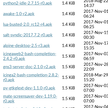
2018-Aug-2
python2-idle-2.7.15-r0.apk
1.4 KiB
14:37
2017-Nov-0
awake-1.0-r2.apk
1.4 KiB
06:24
2017-Nov-0
lua-busted-2.0_rc12-r4.apk
1.4 KiB
06:25
2017-Nov-1
salt-syndic-2017.7.2-r0.apk
1.4 KiB
00:30
2017-Nov-1
alpine-desktop-2.5-r3.apk
1.4 KiB
15:35
icingaweb2-bash-completion-
2017-Nov-0
1.5 KiB
2.4.2-r0.apk
06:59
2017-Nov-2
gns3-server-doc-2.1.0-r2.apk
1.5 KiB
22:09
icinga2-bash-completion-2.8.2-
2018-Mar-2
1.5 KiB
r0.apk
15:20
2017-Nov-0
py-gtkglext-dev-1.1.0-r0.apk
1.5 KiB
07:00
mate-screensaver-dev-1.19.0-
2017-Nov-0
1.5 KiB
r0.apk
07:00
2017-Nov-0