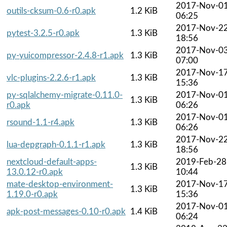
2017-Nov-0
outils-cksum-0.6-r0.apk
1.2 KiB
06:25
2017-Nov-2
pytest-3.2.5-r0.apk
1.3 KiB
18:56
2017-Nov-0
py-yuicompressor-2.4.8-r1.apk
1.3 KiB
07:00
2017-Nov-1
vlc-plugins-2.2.6-r1.apk
1.3 KiB
15:36
py-sqlalchemy-migrate-0.11.0-
2017-Nov-0
1.3 KiB
r0.apk
06:26
2017-Nov-0
rsound-1.1-r4.apk
1.3 KiB
06:26
2017-Nov-2
lua-depgraph-0.1.1-r1.apk
1.3 KiB
18:56
nextcloud-default-apps-
2019-Feb-28
1.3 KiB
13.0.12-r0.apk
10:44
mate-desktop-environment-
2017-Nov-1
1.3 KiB
1.19.0-r0.apk
15:36
2017-Nov-0
apk-post-messages-0.10-r0.apk
1.4 KiB
06:24