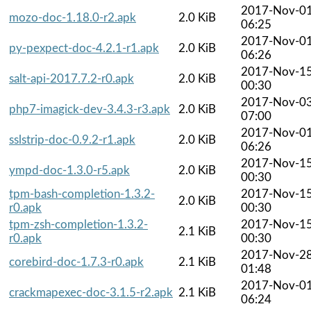
2017-Nov-0
mozo-doc-1.18.0-r2.apk
2.0 KiB
06:25
2017-Nov-0
py-pexpect-doc-4.2.1-r1.apk
2.0 KiB
06:26
2017-Nov-1
salt-api-2017.7.2-r0.apk
2.0 KiB
00:30
2017-Nov-0
php7-imagick-dev-3.4.3-r3.apk
2.0 KiB
07:00
2017-Nov-0
sslstrip-doc-0.9.2-r1.apk
2.0 KiB
06:26
2017-Nov-1
ympd-doc-1.3.0-r5.apk
2.0 KiB
00:30
tpm-bash-completion-1.3.2-
2017-Nov-1
2.0 KiB
r0.apk
00:30
tpm-zsh-completion-1.3.2-
2017-Nov-1
2.1 KiB
r0.apk
00:30
2017-Nov-2
corebird-doc-1.7.3-r0.apk
2.1 KiB
01:48
2017-Nov-0
crackmapexec-doc-3.1.5-r2.apk
2.1 KiB
06:24