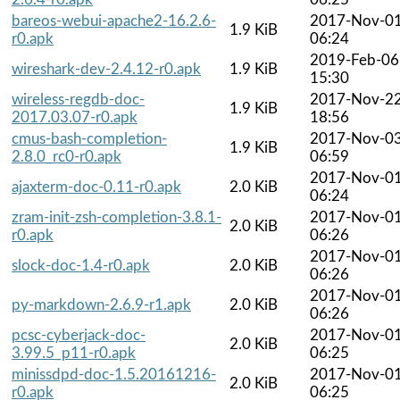
bareos-webui-apache2-16.2.6-
2017-Nov-0
1.9 KiB
r0.apk
06:24
2019-Feb-06
wireshark-dev-2.4.12-r0.apk
1.9 KiB
15:30
wireless-regdb-doc-
2017-Nov-2
1.9 KiB
2017.03.07-r0.apk
18:56
cmus-bash-completion-
2017-Nov-0
1.9 KiB
2.8.0_rc0-r0.apk
06:59
2017-Nov-0
ajaxterm-doc-0.11-r0.apk
2.0 KiB
06:24
zram-init-zsh-completion-3.8.1-
2017-Nov-0
2.0 KiB
r0.apk
06:26
2017-Nov-0
slock-doc-1.4-r0.apk
2.0 KiB
06:26
2017-Nov-0
py-markdown-2.6.9-r1.apk
2.0 KiB
06:26
pcsc-cyberjack-doc-
2017-Nov-0
2.0 KiB
3.99.5_p11-r0.apk
06:25
minissdpd-doc-1.5.20161216-
2017-Nov-0
2.0 KiB
r0.apk
06:25