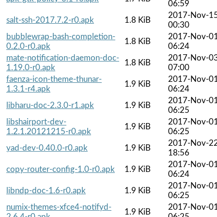
06:59
2017-Nov-1
salt-ssh-2017.7.2-r0.apk
1.8 KiB
00:30
bubblewrap-bash-completion-
2017-Nov-0
1.8 KiB
0.2.0-r0.apk
06:24
mate-notification-daemon-doc-
2017-Nov-0
1.8 KiB
1.19.0-r0.apk
07:00
faenza-icon-theme-thunar-
2017-Nov-0
1.9 KiB
1.3.1-r4.apk
06:24
2017-Nov-0
libharu-doc-2.3.0-r1.apk
1.9 KiB
06:25
libshairport-dev-
2017-Nov-0
1.9 KiB
1.2.1.20121215-r0.apk
06:25
2017-Nov-2
yad-dev-0.40.0-r0.apk
1.9 KiB
18:56
2017-Nov-0
copy-router-config-1.0-r0.apk
1.9 KiB
06:24
2017-Nov-0
libndp-doc-1.6-r0.apk
1.9 KiB
06:25
numix-themes-xfce4-notifyd-
2017-Nov-0
1.9 KiB
2.6.4-r0.apk
06:25