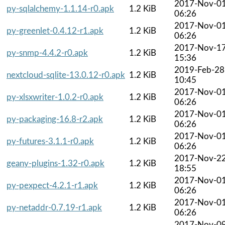
2017-Nov-0
py-sqlalchemy-1.1.14-r0.apk
1.2 KiB
06:26
2017-Nov-0
py-greenlet-0.4.12-r1.apk
1.2 KiB
06:26
2017-Nov-1
py-snmp-4.4.2-r0.apk
1.2 KiB
15:36
2019-Feb-28
nextcloud-sqlite-13.0.12-r0.apk
1.2 KiB
10:45
2017-Nov-0
py-xlsxwriter-1.0.2-r0.apk
1.2 KiB
06:26
2017-Nov-0
py-packaging-16.8-r2.apk
1.2 KiB
06:26
2017-Nov-0
py-futures-3.1.1-r0.apk
1.2 KiB
06:26
2017-Nov-2
geany-plugins-1.32-r0.apk
1.2 KiB
18:55
2017-Nov-0
py-pexpect-4.2.1-r1.apk
1.2 KiB
06:26
2017-Nov-0
py-netaddr-0.7.19-r1.apk
1.2 KiB
06:26
2017-Nov-0