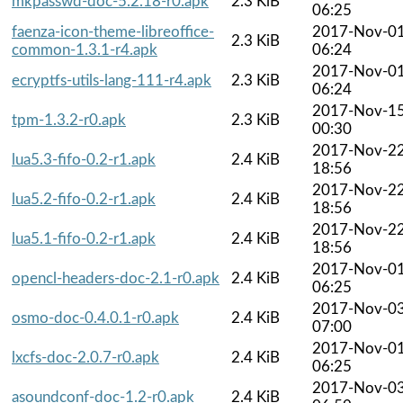
mkpasswd-doc-5.2.18-r0.apk
2.3 KiB
06:25
faenza-icon-theme-libreoffice-
2017-Nov-0
2.3 KiB
common-1.3.1-r4.apk
06:24
2017-Nov-0
ecryptfs-utils-lang-111-r4.apk
2.3 KiB
06:24
2017-Nov-1
tpm-1.3.2-r0.apk
2.3 KiB
00:30
2017-Nov-2
lua5.3-fifo-0.2-r1.apk
2.4 KiB
18:56
2017-Nov-2
lua5.2-fifo-0.2-r1.apk
2.4 KiB
18:56
2017-Nov-2
lua5.1-fifo-0.2-r1.apk
2.4 KiB
18:56
2017-Nov-0
opencl-headers-doc-2.1-r0.apk
2.4 KiB
06:25
2017-Nov-0
osmo-doc-0.4.0.1-r0.apk
2.4 KiB
07:00
2017-Nov-0
lxcfs-doc-2.0.7-r0.apk
2.4 KiB
06:25
2017-Nov-0
asoundconf-doc-1.2-r0.apk
2.4 KiB