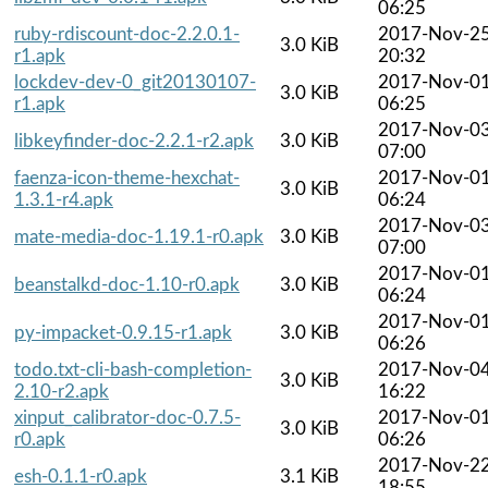
06:25
ruby-rdiscount-doc-2.2.0.1-
2017-Nov-2
3.0 KiB
r1.apk
20:32
lockdev-dev-0_git20130107-
2017-Nov-0
3.0 KiB
r1.apk
06:25
2017-Nov-0
libkeyfinder-doc-2.2.1-r2.apk
3.0 KiB
07:00
faenza-icon-theme-hexchat-
2017-Nov-0
3.0 KiB
1.3.1-r4.apk
06:24
2017-Nov-0
mate-media-doc-1.19.1-r0.apk
3.0 KiB
07:00
2017-Nov-0
beanstalkd-doc-1.10-r0.apk
3.0 KiB
06:24
2017-Nov-0
py-impacket-0.9.15-r1.apk
3.0 KiB
06:26
todo.txt-cli-bash-completion-
2017-Nov-0
3.0 KiB
2.10-r2.apk
16:22
xinput_calibrator-doc-0.7.5-
2017-Nov-0
3.0 KiB
r0.apk
06:26
2017-Nov-2
esh-0.1.1-r0.apk
3.1 KiB
18:55