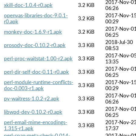
2017-Nov-0
xkill-doc-1.0.4-r0.apk
3.2 KiB
06:26
openvas-libraries-doc-9.0.1-
2017-Nov-1
3.2 KiB
r0.apk
00:29
2017-Nov-0
monkey-doc-1.6.9-r1.apk
3.2 KiB
06:25
2018-Jul-30
prosody-doc-0.10.2-r0.apk
3.3 KiB
08:53
2017-Nov-0
perl-proc-waitstat-1.00-r2.apk
3.3 KiB
13:35
2017-Nov-0
perl-dir-self-doc-0.11-r0.apk
3.3 KiB
06:25
perl-module-runtime-conflicts-
2017-Nov-1
3.3 KiB
doc-0.003-r1.apk
00:29
2017-Nov-0
py-waitress-1.0.2-r2.apk
3.3 KiB
06:26
2017-Nov-0
libwpd-dev-0.10.2-r0.apk
3.3 KiB
06:25
perl-email-mime-encodings-
2017-Nov-2
3.3 KiB
1.315-r1.apk
17:37
perl-cpan-meta-check-0.014-
2017-Nov-0