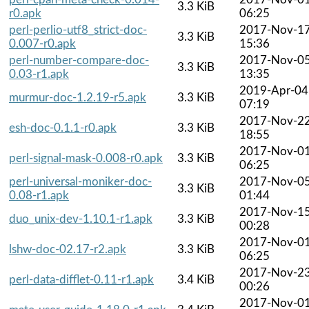
3.3 KiB
r0.apk
06:25
perl-perlio-utf8_strict-doc-
2017-Nov-1
3.3 KiB
0.007-r0.apk
15:36
perl-number-compare-doc-
2017-Nov-0
3.3 KiB
0.03-r1.apk
13:35
2019-Apr-04
murmur-doc-1.2.19-r5.apk
3.3 KiB
07:19
2017-Nov-2
esh-doc-0.1.1-r0.apk
3.3 KiB
18:55
2017-Nov-0
perl-signal-mask-0.008-r0.apk
3.3 KiB
06:25
perl-universal-moniker-doc-
2017-Nov-0
3.3 KiB
0.08-r1.apk
01:44
2017-Nov-1
duo_unix-dev-1.10.1-r1.apk
3.3 KiB
00:28
2017-Nov-0
lshw-doc-02.17-r2.apk
3.3 KiB
06:25
2017-Nov-2
perl-data-difflet-0.11-r1.apk
3.4 KiB
00:26
2017-Nov-0