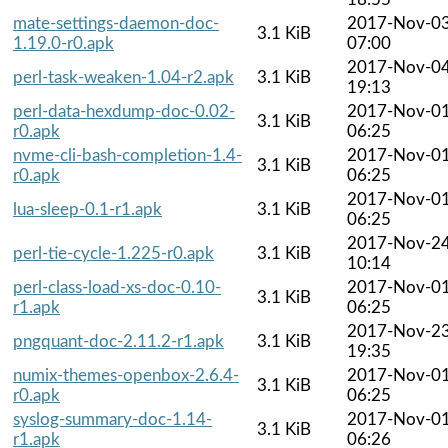
mate-settings-daemon-doc-
2017-Nov-0
3.1 KiB
1.19.0-r0.apk
07:00
2017-Nov-0
perl-task-weaken-1.04-r2.apk
3.1 KiB
19:13
perl-data-hexdump-doc-0.02-
2017-Nov-0
3.1 KiB
r0.apk
06:25
nvme-cli-bash-completion-1.4-
2017-Nov-0
3.1 KiB
r0.apk
06:25
2017-Nov-0
lua-sleep-0.1-r1.apk
3.1 KiB
06:25
2017-Nov-2
perl-tie-cycle-1.225-r0.apk
3.1 KiB
10:14
perl-class-load-xs-doc-0.10-
2017-Nov-0
3.1 KiB
r1.apk
06:25
2017-Nov-2
pngquant-doc-2.11.2-r1.apk
3.1 KiB
19:35
numix-themes-openbox-2.6.4-
2017-Nov-0
3.1 KiB
r0.apk
06:25
syslog-summary-doc-1.14-
2017-Nov-0
3.1 KiB
r1.apk
06:26