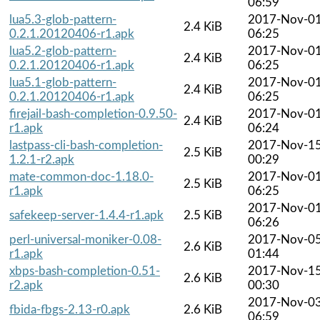
06:59
lua5.3-glob-pattern-
2017-Nov-0
2.4 KiB
0.2.1.20120406-r1.apk
06:25
lua5.2-glob-pattern-
2017-Nov-0
2.4 KiB
0.2.1.20120406-r1.apk
06:25
lua5.1-glob-pattern-
2017-Nov-0
2.4 KiB
0.2.1.20120406-r1.apk
06:25
firejail-bash-completion-0.9.50-
2017-Nov-0
2.4 KiB
r1.apk
06:24
lastpass-cli-bash-completion-
2017-Nov-1
2.5 KiB
1.2.1-r2.apk
00:29
mate-common-doc-1.18.0-
2017-Nov-0
2.5 KiB
r1.apk
06:25
2017-Nov-0
safekeep-server-1.4.4-r1.apk
2.5 KiB
06:26
perl-universal-moniker-0.08-
2017-Nov-0
2.6 KiB
r1.apk
01:44
xbps-bash-completion-0.51-
2017-Nov-1
2.6 KiB
r2.apk
00:30
2017-Nov-0
fbida-fbgs-2.13-r0.apk
2.6 KiB
06:59