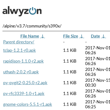
/alpine/v3.7/community/s390x/
File Name
↓
File Size
↓
Date
↓
Parent directory/
-
-
2017-Nov-0
tclap-1.2.1-r0.apk
1.1 KiB
06:26
2017-Nov-0
rapidjson-1.1.0-r2.apk
1.1 KiB
06:26
2017-Nov-0
uthash-2.0.2-r0.apk
1.1 KiB
06:26
2017-Nov-1
py-pygit2-0.25.0-r2.apk
1.1 KiB
00:30
2017-Nov-0
py-rfc3339-1.0-r1.apk
1.1 KiB
06:26
2017-Nov-0
gnome-colors-5.5.1-r1.apk
1.1 KiB
06:25