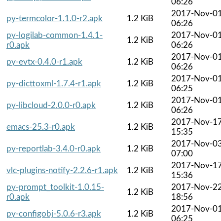
06:26
2017-Nov-0
py-termcolor-1.1.0-r2.apk
1.2 KiB
06:26
py-logilab-common-1.4.1-
2017-Nov-0
1.2 KiB
r0.apk
06:26
2017-Nov-0
py-evtx-0.4.0-r1.apk
1.2 KiB
06:26
2017-Nov-0
py-dicttoxml-1.7.4-r1.apk
1.2 KiB
06:25
2017-Nov-0
py-libcloud-2.0.0-r0.apk
1.2 KiB
06:26
2017-Nov-1
emacs-25.3-r0.apk
1.2 KiB
15:35
2017-Nov-0
py-reportlab-3.4.0-r0.apk
1.2 KiB
07:00
2017-Nov-1
vlc-plugins-notify-2.2.6-r1.apk
1.2 KiB
15:36
py-prompt_toolkit-1.0.15-
2017-Nov-2
1.2 KiB
r0.apk
18:56
2017-Nov-0
py-configobj-5.0.6-r3.apk
1.2 KiB
06:25