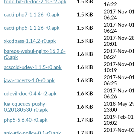
todo.txt-cli-doc-2.10-r2.apk
1.5 KiB
16:22
2017-Nov-0
cacti-php7-1.1.26-r0.apk
1.5 KiB
06:24
2017-Nov-0
cacti-php5-1.1.26-r0.apk
1.5 KiB
06:24
2017-Nov-2
xkcdpass-1.14.2-r0.apk
1.5 KiB
20:01
bareos-webui-nginx-16.2.6-
2017-Nov-0
1.6 KiB
r0.apk
06:24
2017-Nov-0
acsccid-udev-1.1.5-r0.apk
1.6 KiB
10:19
2017-Nov-0
java-cacerts-1.0-r0.apk
1.6 KiB
06:25
2017-Nov-0
udevil-doc-0.4.4-r2.apk
1.6 KiB
06:26
lua-cqueues-pushy-
2018-May-2
1.6 KiB
0.20180530-r0.apk
23:00
2019-Feb-01
php5-5.6.40-r0.apk
1.7 KiB
20:02
2017-Nov-0
apk-gtk-policy-0.1-r0.apk
1.7 KiB