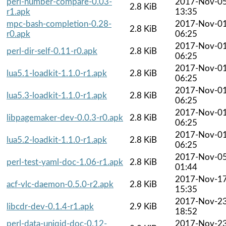
perl-number-compare-0.03-
2017-Nov-0
2.8 KiB
r1.apk
13:35
mpc-bash-completion-0.28-
2017-Nov-0
2.8 KiB
r0.apk
06:25
2017-Nov-0
perl-dir-self-0.11-r0.apk
2.8 KiB
06:25
2017-Nov-0
lua5.1-loadkit-1.1.0-r1.apk
2.8 KiB
06:25
2017-Nov-0
lua5.3-loadkit-1.1.0-r1.apk
2.8 KiB
06:25
2017-Nov-0
libpagemaker-dev-0.0.3-r0.apk
2.8 KiB
06:25
2017-Nov-0
lua5.2-loadkit-1.1.0-r1.apk
2.8 KiB
06:25
2017-Nov-0
perl-test-yaml-doc-1.06-r1.apk
2.8 KiB
01:44
2017-Nov-1
acf-vlc-daemon-0.5.0-r2.apk
2.8 KiB
15:35
2017-Nov-2
libcdr-dev-0.1.4-r1.apk
2.9 KiB
18:52
perl-data-uniqid-doc-0.12-
2017-Nov-2