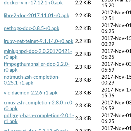
docker-vim-17.12.1-r0.apk
2.2 KiB
15:20
2017-Nov-0
libre2-doc-2017.11.01-r0.apk
2.2 KiB
12:51
2017-Nov-0
nethogs-doc-0.8.5-r0.apk
2.2 KiB
06:25
2017-Nov-1
jruby-net-telnet-9.1.14.0-r0.apk
2.2 KiB
00:29
miniupnpd-doc-2.0.20170421-
2017-Nov-0
2.2 KiB
r0.apk
06:25
ffmpegthumbnailer-doc-2.2.0-
2017-Nov-0
2.3 KiB
r0.apk
06:59
notmuch-zsh-completion-
2017-Nov-1
2.3 KiB
0.25.1-r1.apk
00:29
2017-Nov-1
vlc-daemon-2.2.6-r1.apk
2.3 KiB
15:36
cmus-zsh-completion-2.8.0_rc0-
2017-Nov-0
2.3 KiB
r0.apk
06:59
pdfgrep-bash-completion-2.0.1-
2017-Nov-0
2.3 KiB
r1.apk
06:25
2017-Nov-0