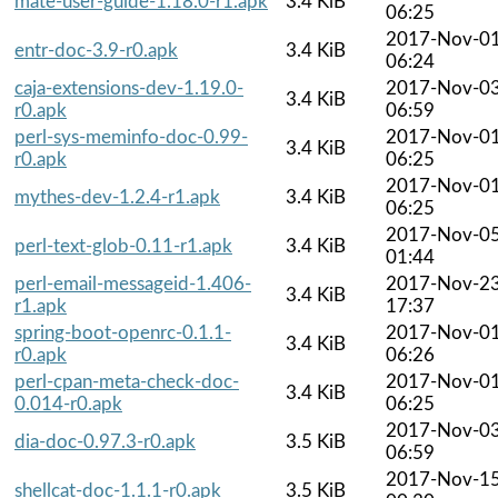
mate-user-guide-1.18.0-r1.apk
3.4 KiB
06:25
2017-Nov-0
entr-doc-3.9-r0.apk
3.4 KiB
06:24
caja-extensions-dev-1.19.0-
2017-Nov-0
3.4 KiB
r0.apk
06:59
perl-sys-meminfo-doc-0.99-
2017-Nov-0
3.4 KiB
r0.apk
06:25
2017-Nov-0
mythes-dev-1.2.4-r1.apk
3.4 KiB
06:25
2017-Nov-0
perl-text-glob-0.11-r1.apk
3.4 KiB
01:44
perl-email-messageid-1.406-
2017-Nov-2
3.4 KiB
r1.apk
17:37
spring-boot-openrc-0.1.1-
2017-Nov-0
3.4 KiB
r0.apk
06:26
perl-cpan-meta-check-doc-
2017-Nov-0
3.4 KiB
0.014-r0.apk
06:25
2017-Nov-0
dia-doc-0.97.3-r0.apk
3.5 KiB
06:59
2017-Nov-1
shellcat-doc-1.1.1-r0.apk
3.5 KiB