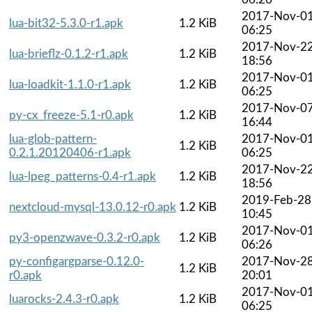
2017-Nov-0
lua-bit32-5.3.0-r1.apk
1.2 KiB
06:25
2017-Nov-2
lua-brieflz-0.1.2-r1.apk
1.2 KiB
18:56
2017-Nov-0
lua-loadkit-1.1.0-r1.apk
1.2 KiB
06:25
2017-Nov-0
py-cx_freeze-5.1-r0.apk
1.2 KiB
16:44
lua-glob-pattern-
2017-Nov-0
1.2 KiB
0.2.1.20120406-r1.apk
06:25
2017-Nov-2
lua-lpeg_patterns-0.4-r1.apk
1.2 KiB
18:56
2019-Feb-28
nextcloud-mysql-13.0.12-r0.apk
1.2 KiB
10:45
2017-Nov-0
py3-openzwave-0.3.2-r0.apk
1.2 KiB
06:26
py-configargparse-0.12.0-
2017-Nov-2
1.2 KiB
r0.apk
20:01
2017-Nov-0
luarocks-2.4.3-r0.apk
1.2 KiB
06:25