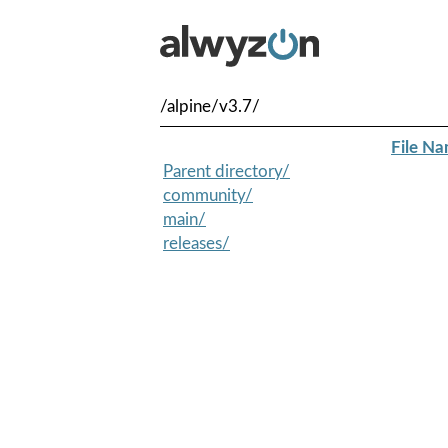
/alpine/v3.7/
File N
Parent directory/
community/
main/
releases/