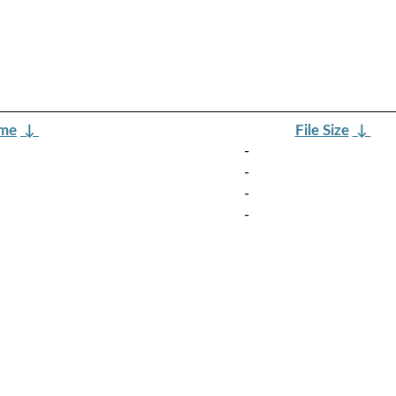
ame
↓
File Size
↓
-
-
-
-