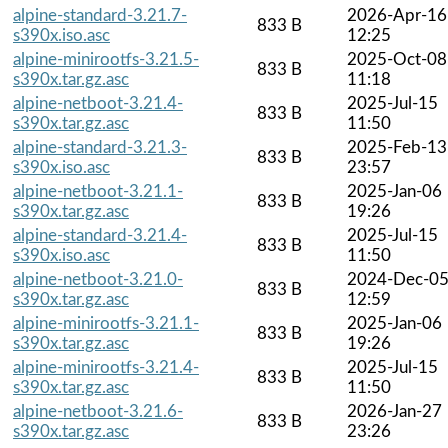
alpine-standard-3.21.7-
2026-Apr-16
833 B
s390x.iso.asc
12:25
alpine-minirootfs-3.21.5-
2025-Oct-08
833 B
s390x.tar.gz.asc
11:18
alpine-netboot-3.21.4-
2025-Jul-15
833 B
s390x.tar.gz.asc
11:50
alpine-standard-3.21.3-
2025-Feb-13
833 B
s390x.iso.asc
23:57
alpine-netboot-3.21.1-
2025-Jan-06
833 B
s390x.tar.gz.asc
19:26
alpine-standard-3.21.4-
2025-Jul-15
833 B
s390x.iso.asc
11:50
alpine-netboot-3.21.0-
2024-Dec-0
833 B
s390x.tar.gz.asc
12:59
alpine-minirootfs-3.21.1-
2025-Jan-06
833 B
s390x.tar.gz.asc
19:26
alpine-minirootfs-3.21.4-
2025-Jul-15
833 B
s390x.tar.gz.asc
11:50
alpine-netboot-3.21.6-
2026-Jan-27
833 B
s390x.tar.gz.asc
23:26