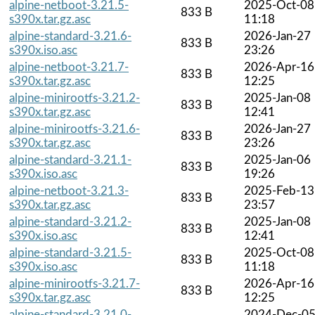
alpine-netboot-3.21.5-
2025-Oct-08
833 B
s390x.tar.gz.asc
11:18
alpine-standard-3.21.6-
2026-Jan-27
833 B
s390x.iso.asc
23:26
alpine-netboot-3.21.7-
2026-Apr-16
833 B
s390x.tar.gz.asc
12:25
alpine-minirootfs-3.21.2-
2025-Jan-08
833 B
s390x.tar.gz.asc
12:41
alpine-minirootfs-3.21.6-
2026-Jan-27
833 B
s390x.tar.gz.asc
23:26
alpine-standard-3.21.1-
2025-Jan-06
833 B
s390x.iso.asc
19:26
alpine-netboot-3.21.3-
2025-Feb-13
833 B
s390x.tar.gz.asc
23:57
alpine-standard-3.21.2-
2025-Jan-08
833 B
s390x.iso.asc
12:41
alpine-standard-3.21.5-
2025-Oct-08
833 B
s390x.iso.asc
11:18
alpine-minirootfs-3.21.7-
2026-Apr-16
833 B
s390x.tar.gz.asc
12:25
alpine-standard-3.21.0-
2024-Dec-0