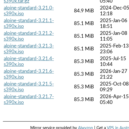
s390x.tar.gz
05:40
alpine-standard-3.21.0-
2024-Dec-0
84.9 MiB
s390x.iso
12:18
alpine-standard-3.21.1-
2025-Jan-06
85.1 MiB
s390x.iso
18:51
alpine-standard-3.21.2-
2025-Jan-08
85.1 MiB
s390x.iso
11:05
alpine-standard-3.21.3-
2025-Feb-13
85.1 MiB
s390x.iso
23:06
alpine-standard-3.21.4-
2025-Jul-15
85.3 MiB
s390x.iso
10:44
alpine-standard-3.21.6-
2026-Jan-27
85.3 MiB
s390x.iso
21:22
alpine-standard-3.21.5-
2025-Oct-08
85.3 MiB
s390x.iso
09:29
alpine-standard-3.21.7-
2026-Apr-15
85.3 MiB
s390x.iso
05:40
Mirror service provided by
Alwyzon
| Get a
VPS in Austr