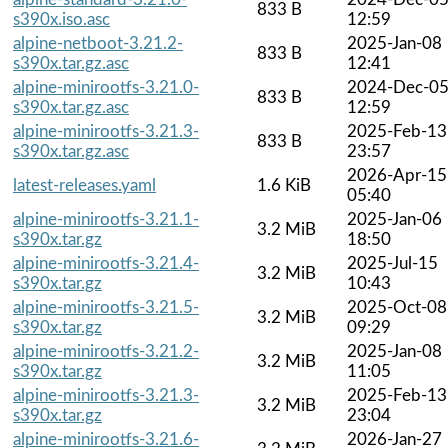
833 B
s390x.iso.asc
12:59
alpine-netboot-3.21.2-
2025-Jan-08
833 B
s390x.tar.gz.asc
12:41
alpine-minirootfs-3.21.0-
2024-Dec-0
833 B
s390x.tar.gz.asc
12:59
alpine-minirootfs-3.21.3-
2025-Feb-13
833 B
s390x.tar.gz.asc
23:57
2026-Apr-15
latest-releases.yaml
1.6 KiB
05:40
alpine-minirootfs-3.21.1-
2025-Jan-06
3.2 MiB
s390x.tar.gz
18:50
alpine-minirootfs-3.21.4-
2025-Jul-15
3.2 MiB
s390x.tar.gz
10:43
alpine-minirootfs-3.21.5-
2025-Oct-08
3.2 MiB
s390x.tar.gz
09:29
alpine-minirootfs-3.21.2-
2025-Jan-08
3.2 MiB
s390x.tar.gz
11:05
alpine-minirootfs-3.21.3-
2025-Feb-13
3.2 MiB
s390x.tar.gz
23:04
alpine-minirootfs-3.21.6-
2026-Jan-27