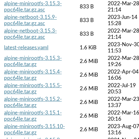
alpine-minirootfs-3.15.3-
2022-Mar-2
833 B
ppc64le.tar.gz.asc
21:14
alpine-netboot-3.15.9-
2023-Jun-14
833 B
ppc64le.tar.gz.asc
15:28
alpine-netboot-3.15.3-
2022-Mar-2
833 B
ppc64le.tar.gz.asc
21:14
2023-Nov-3
latest-releases.yaml
1.6 KiB
11:53
alpine-minirootfs-3.15.3-
2022-Mar-2
2.6 MiB
ppc64le.tar.gz
19:26
alpine-minirootfs-3.15.4-
2022-Apr-04
2.6 MiB
ppc64le.tar.gz
16:06
alpine-minirootfs-3.15.5-
2022-Jul-19
2.6 MiB
ppc64le.tar.gz
20:53
alpine-minirootfs-3.15.2-
2022-Mar-2
2.6 MiB
ppc64le.tar.gz
13:37
alpine-minirootfs-3.15.1-
2022-Mar-1
2.6 MiB
ppc64le.tar.gz
20:16
alpine-minirootfs-3.15.10-
2023-Aug-0
2.6 MiB
ppc64le.tar.gz
13:16