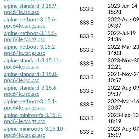
alpine-standard-3.15.9-
2023-Jun-14
833 B
ppc64le.iso.asc
15:28
alpine-netboot-3.15.6-
2022-Aug-0
833 B
ppc64le.tar.gz.asc
09:37
alpine-netboot-3.15.5-
2022-Jul-19
833 B
ppc64le.tar.gz.asc
21:36
alpine-netboot-3.15.2-
2022-Mar-2
833 B
ppc64le.tar.gz.asc
14:03
alpine-standard-3.15.11-
2023-Nov-3
833 B
ppc64le.iso.asc
12:21
alpine-standard-3.15.0-
2021-Nov-2
833 B
ppc64le.iso.asc
10:57
alpine-standard-3.15.6-
2022-Aug-0
833 B
ppc64le.iso.asc
09:37
alpine-netboot-3.15.1-
2022-Mar-1
833 B
ppc64le.tar.gz.asc
20:37
alpine-minirootfs-3.15.7-
2023-Feb-10
833 B
ppc64le.tar.gz.asc
18:19
alpine-minirootfs-3.15.10-
2023-Aug-0
833 B
ppc64le.tar.gz.asc
15:19