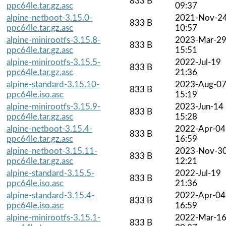
833 B
ppc64le.tar.gz.asc
09:37
alpine-netboot-3.15.0-
2021-Nov-2
833 B
ppc64le.tar.gz.asc
10:57
alpine-minirootfs-3.15.8-
2023-Mar-2
833 B
ppc64le.tar.gz.asc
15:51
alpine-minirootfs-3.15.5-
2022-Jul-19
833 B
ppc64le.tar.gz.asc
21:36
alpine-standard-3.15.10-
2023-Aug-0
833 B
ppc64le.iso.asc
15:19
alpine-minirootfs-3.15.9-
2023-Jun-14
833 B
ppc64le.tar.gz.asc
15:28
alpine-netboot-3.15.4-
2022-Apr-04
833 B
ppc64le.tar.gz.asc
16:59
alpine-netboot-3.15.11-
2023-Nov-3
833 B
ppc64le.tar.gz.asc
12:21
alpine-standard-3.15.5-
2022-Jul-19
833 B
ppc64le.iso.asc
21:36
alpine-standard-3.15.4-
2022-Apr-04
833 B
ppc64le.iso.asc
16:59
alpine-minirootfs-3.15.1-
2022-Mar-1
833 B