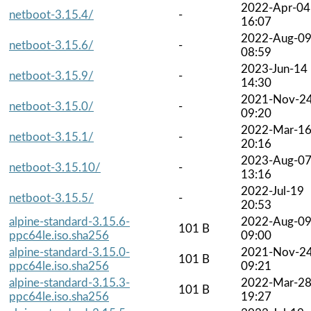
2022-Apr-04
netboot-3.15.4/
-
16:07
2022-Aug-0
netboot-3.15.6/
-
08:59
2023-Jun-14
netboot-3.15.9/
-
14:30
2021-Nov-2
netboot-3.15.0/
-
09:20
2022-Mar-1
netboot-3.15.1/
-
20:16
2023-Aug-0
netboot-3.15.10/
-
13:16
2022-Jul-19
netboot-3.15.5/
-
20:53
alpine-standard-3.15.6-
2022-Aug-0
101 B
ppc64le.iso.sha256
09:00
alpine-standard-3.15.0-
2021-Nov-2
101 B
ppc64le.iso.sha256
09:21
alpine-standard-3.15.3-
2022-Mar-2
101 B
ppc64le.iso.sha256
19:27