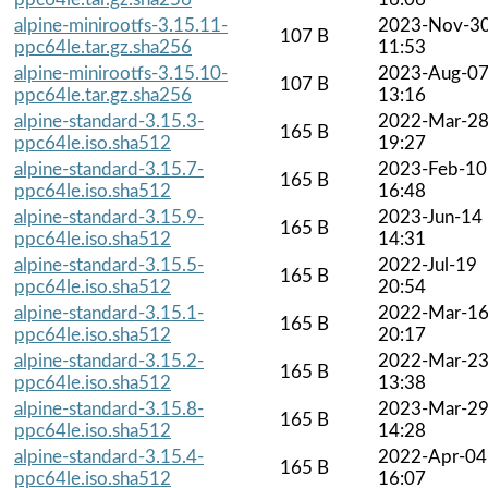
alpine-minirootfs-3.15.11-
2023-Nov-3
107 B
ppc64le.tar.gz.sha256
11:53
alpine-minirootfs-3.15.10-
2023-Aug-0
107 B
ppc64le.tar.gz.sha256
13:16
alpine-standard-3.15.3-
2022-Mar-2
165 B
ppc64le.iso.sha512
19:27
alpine-standard-3.15.7-
2023-Feb-10
165 B
ppc64le.iso.sha512
16:48
alpine-standard-3.15.9-
2023-Jun-14
165 B
ppc64le.iso.sha512
14:31
alpine-standard-3.15.5-
2022-Jul-19
165 B
ppc64le.iso.sha512
20:54
alpine-standard-3.15.1-
2022-Mar-1
165 B
ppc64le.iso.sha512
20:17
alpine-standard-3.15.2-
2022-Mar-2
165 B
ppc64le.iso.sha512
13:38
alpine-standard-3.15.8-
2023-Mar-2
165 B
ppc64le.iso.sha512
14:28
alpine-standard-3.15.4-
2022-Apr-04
165 B
ppc64le.iso.sha512
16:07