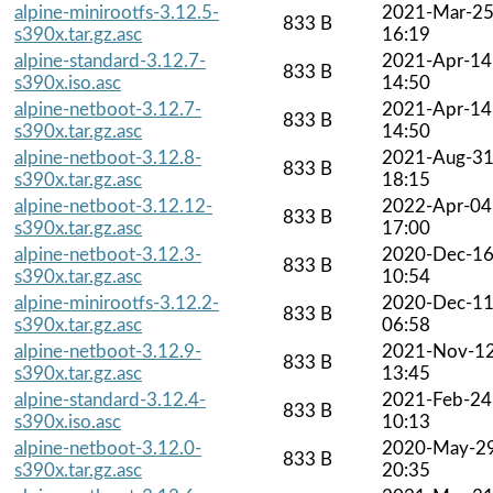
alpine-minirootfs-3.12.5-
2021-Mar-2
833 B
s390x.tar.gz.asc
16:19
alpine-standard-3.12.7-
2021-Apr-14
833 B
s390x.iso.asc
14:50
alpine-netboot-3.12.7-
2021-Apr-14
833 B
s390x.tar.gz.asc
14:50
alpine-netboot-3.12.8-
2021-Aug-3
833 B
s390x.tar.gz.asc
18:15
alpine-netboot-3.12.12-
2022-Apr-04
833 B
s390x.tar.gz.asc
17:00
alpine-netboot-3.12.3-
2020-Dec-1
833 B
s390x.tar.gz.asc
10:54
alpine-minirootfs-3.12.2-
2020-Dec-1
833 B
s390x.tar.gz.asc
06:58
alpine-netboot-3.12.9-
2021-Nov-1
833 B
s390x.tar.gz.asc
13:45
alpine-standard-3.12.4-
2021-Feb-24
833 B
s390x.iso.asc
10:13
alpine-netboot-3.12.0-
2020-May-2
833 B
s390x.tar.gz.asc
20:35