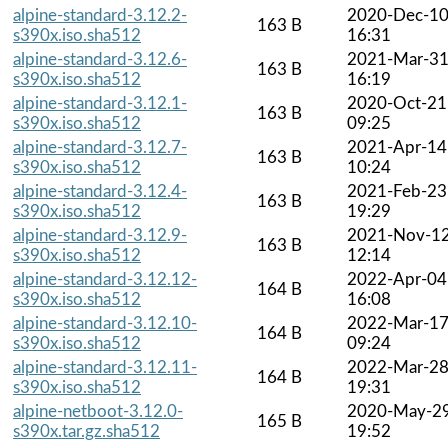
alpine-standard-3.12.2-
2020-Dec-1
163 B
s390x.iso.sha512
16:31
alpine-standard-3.12.6-
2021-Mar-3
163 B
s390x.iso.sha512
16:19
alpine-standard-3.12.1-
2020-Oct-21
163 B
s390x.iso.sha512
09:25
alpine-standard-3.12.7-
2021-Apr-14
163 B
s390x.iso.sha512
10:24
alpine-standard-3.12.4-
2021-Feb-23
163 B
s390x.iso.sha512
19:29
alpine-standard-3.12.9-
2021-Nov-1
163 B
s390x.iso.sha512
12:14
alpine-standard-3.12.12-
2022-Apr-04
164 B
s390x.iso.sha512
16:08
alpine-standard-3.12.10-
2022-Mar-1
164 B
s390x.iso.sha512
09:24
alpine-standard-3.12.11-
2022-Mar-2
164 B
s390x.iso.sha512
19:31
alpine-netboot-3.12.0-
2020-May-2
165 B
s390x.tar.gz.sha512
19:52