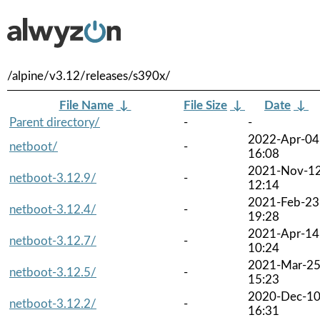
/alpine/v3.12/releases/s390x/
File Name
↓
File Size
↓
Date
↓
Parent directory/
-
-
2022-Apr-04
netboot/
-
16:08
2021-Nov-1
netboot-3.12.9/
-
12:14
2021-Feb-23
netboot-3.12.4/
-
19:28
2021-Apr-14
netboot-3.12.7/
-
10:24
2021-Mar-2
netboot-3.12.5/
-
15:23
2020-Dec-1
netboot-3.12.2/
-
16:31