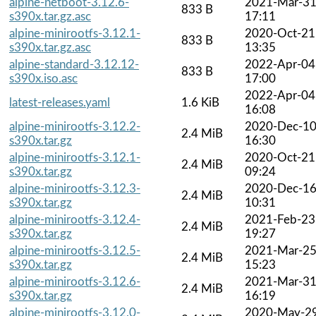
alpine-netboot-3.12.6-
2021-Mar-3
833 B
s390x.tar.gz.asc
17:11
alpine-minirootfs-3.12.1-
2020-Oct-21
833 B
s390x.tar.gz.asc
13:35
alpine-standard-3.12.12-
2022-Apr-04
833 B
s390x.iso.asc
17:00
2022-Apr-04
latest-releases.yaml
1.6 KiB
16:08
alpine-minirootfs-3.12.2-
2020-Dec-1
2.4 MiB
s390x.tar.gz
16:30
alpine-minirootfs-3.12.1-
2020-Oct-21
2.4 MiB
s390x.tar.gz
09:24
alpine-minirootfs-3.12.3-
2020-Dec-1
2.4 MiB
s390x.tar.gz
10:31
alpine-minirootfs-3.12.4-
2021-Feb-23
2.4 MiB
s390x.tar.gz
19:27
alpine-minirootfs-3.12.5-
2021-Mar-2
2.4 MiB
s390x.tar.gz
15:23
alpine-minirootfs-3.12.6-
2021-Mar-3
2.4 MiB
s390x.tar.gz
16:19
alpine-minirootfs-3.12.0-
2020-May-2