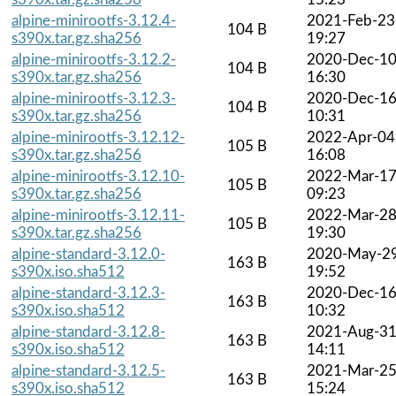
alpine-minirootfs-3.12.4-
2021-Feb-23
104 B
s390x.tar.gz.sha256
19:27
alpine-minirootfs-3.12.2-
2020-Dec-1
104 B
s390x.tar.gz.sha256
16:30
alpine-minirootfs-3.12.3-
2020-Dec-1
104 B
s390x.tar.gz.sha256
10:31
alpine-minirootfs-3.12.12-
2022-Apr-04
105 B
s390x.tar.gz.sha256
16:08
alpine-minirootfs-3.12.10-
2022-Mar-1
105 B
s390x.tar.gz.sha256
09:23
alpine-minirootfs-3.12.11-
2022-Mar-2
105 B
s390x.tar.gz.sha256
19:30
alpine-standard-3.12.0-
2020-May-2
163 B
s390x.iso.sha512
19:52
alpine-standard-3.12.3-
2020-Dec-1
163 B
s390x.iso.sha512
10:32
alpine-standard-3.12.8-
2021-Aug-3
163 B
s390x.iso.sha512
14:11
alpine-standard-3.12.5-
2021-Mar-2
163 B
s390x.iso.sha512
15:24