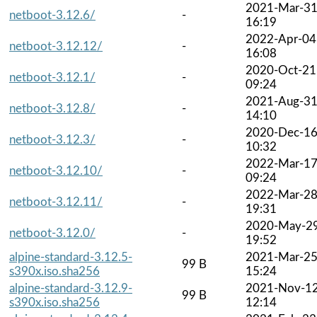
2021-Mar-3
netboot-3.12.6/
-
16:19
2022-Apr-04
netboot-3.12.12/
-
16:08
2020-Oct-21
netboot-3.12.1/
-
09:24
2021-Aug-3
netboot-3.12.8/
-
14:10
2020-Dec-1
netboot-3.12.3/
-
10:32
2022-Mar-1
netboot-3.12.10/
-
09:24
2022-Mar-2
netboot-3.12.11/
-
19:31
2020-May-2
netboot-3.12.0/
-
19:52
alpine-standard-3.12.5-
2021-Mar-2
99 B
s390x.iso.sha256
15:24
alpine-standard-3.12.9-
2021-Nov-1
99 B
s390x.iso.sha256
12:14