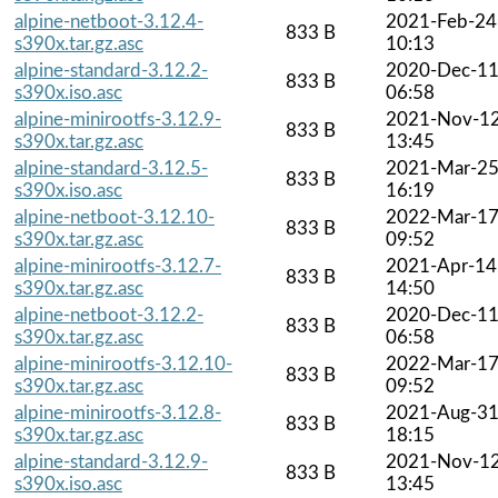
alpine-netboot-3.12.4-
2021-Feb-24
833 B
s390x.tar.gz.asc
10:13
alpine-standard-3.12.2-
2020-Dec-1
833 B
s390x.iso.asc
06:58
alpine-minirootfs-3.12.9-
2021-Nov-1
833 B
s390x.tar.gz.asc
13:45
alpine-standard-3.12.5-
2021-Mar-2
833 B
s390x.iso.asc
16:19
alpine-netboot-3.12.10-
2022-Mar-1
833 B
s390x.tar.gz.asc
09:52
alpine-minirootfs-3.12.7-
2021-Apr-14
833 B
s390x.tar.gz.asc
14:50
alpine-netboot-3.12.2-
2020-Dec-1
833 B
s390x.tar.gz.asc
06:58
alpine-minirootfs-3.12.10-
2022-Mar-1
833 B
s390x.tar.gz.asc
09:52
alpine-minirootfs-3.12.8-
2021-Aug-3
833 B
s390x.tar.gz.asc
18:15
alpine-standard-3.12.9-
2021-Nov-1
833 B
s390x.iso.asc
13:45