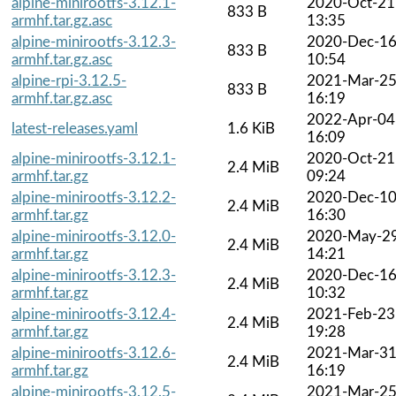
alpine-minirootfs-3.12.1-
2020-Oct-21
833 B
armhf.tar.gz.asc
13:35
alpine-minirootfs-3.12.3-
2020-Dec-1
833 B
armhf.tar.gz.asc
10:54
alpine-rpi-3.12.5-
2021-Mar-2
833 B
armhf.tar.gz.asc
16:19
2022-Apr-04
latest-releases.yaml
1.6 KiB
16:09
alpine-minirootfs-3.12.1-
2020-Oct-21
2.4 MiB
armhf.tar.gz
09:24
alpine-minirootfs-3.12.2-
2020-Dec-1
2.4 MiB
armhf.tar.gz
16:30
alpine-minirootfs-3.12.0-
2020-May-2
2.4 MiB
armhf.tar.gz
14:21
alpine-minirootfs-3.12.3-
2020-Dec-1
2.4 MiB
armhf.tar.gz
10:32
alpine-minirootfs-3.12.4-
2021-Feb-23
2.4 MiB
armhf.tar.gz
19:28
alpine-minirootfs-3.12.6-
2021-Mar-3
2.4 MiB
armhf.tar.gz
16:19
alpine-minirootfs-3.12.5-
2021-Mar-2