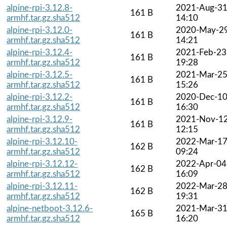
alpine-rpi-3.12.8-
2021-Aug-3
161 B
armhf.tar.gz.sha512
14:10
alpine-rpi-3.12.0-
2020-May-2
161 B
armhf.tar.gz.sha512
14:21
alpine-rpi-3.12.4-
2021-Feb-23
161 B
armhf.tar.gz.sha512
19:28
alpine-rpi-3.12.5-
2021-Mar-2
161 B
armhf.tar.gz.sha512
15:26
alpine-rpi-3.12.2-
2020-Dec-1
161 B
armhf.tar.gz.sha512
16:30
alpine-rpi-3.12.9-
2021-Nov-1
161 B
armhf.tar.gz.sha512
12:15
alpine-rpi-3.12.10-
2022-Mar-1
162 B
armhf.tar.gz.sha512
09:24
alpine-rpi-3.12.12-
2022-Apr-04
162 B
armhf.tar.gz.sha512
16:09
alpine-rpi-3.12.11-
2022-Mar-2
162 B
armhf.tar.gz.sha512
19:31
alpine-netboot-3.12.6-
2021-Mar-3
165 B
armhf.tar.gz.sha512
16:20