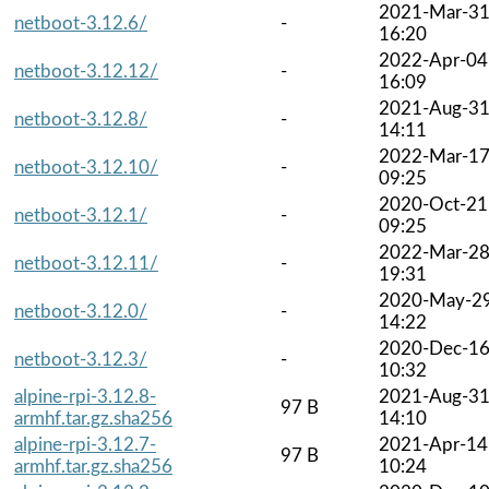
2021-Mar-3
netboot-3.12.6/
-
16:20
2022-Apr-04
netboot-3.12.12/
-
16:09
2021-Aug-3
netboot-3.12.8/
-
14:11
2022-Mar-1
netboot-3.12.10/
-
09:25
2020-Oct-21
netboot-3.12.1/
-
09:25
2022-Mar-2
netboot-3.12.11/
-
19:31
2020-May-2
netboot-3.12.0/
-
14:22
2020-Dec-1
netboot-3.12.3/
-
10:32
alpine-rpi-3.12.8-
2021-Aug-3
97 B
armhf.tar.gz.sha256
14:10
alpine-rpi-3.12.7-
2021-Apr-14
97 B
armhf.tar.gz.sha256
10:24