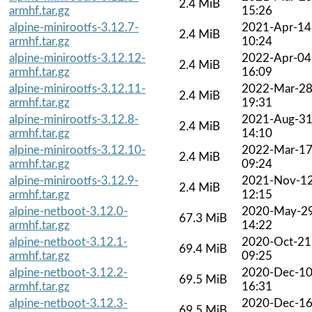
2.4 MiB
armhf.tar.gz
15:26
alpine-minirootfs-3.12.7-
2021-Apr-14
2.4 MiB
armhf.tar.gz
10:24
alpine-minirootfs-3.12.12-
2022-Apr-04
2.4 MiB
armhf.tar.gz
16:09
alpine-minirootfs-3.12.11-
2022-Mar-2
2.4 MiB
armhf.tar.gz
19:31
alpine-minirootfs-3.12.8-
2021-Aug-3
2.4 MiB
armhf.tar.gz
14:10
alpine-minirootfs-3.12.10-
2022-Mar-1
2.4 MiB
armhf.tar.gz
09:24
alpine-minirootfs-3.12.9-
2021-Nov-1
2.4 MiB
armhf.tar.gz
12:15
alpine-netboot-3.12.0-
2020-May-2
67.3 MiB
armhf.tar.gz
14:22
alpine-netboot-3.12.1-
2020-Oct-21
69.4 MiB
armhf.tar.gz
09:25
alpine-netboot-3.12.2-
2020-Dec-1
69.5 MiB
armhf.tar.gz
16:31
alpine-netboot-3.12.3-
2020-Dec-1
69.5 MiB