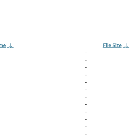
ame
↓
File Size
↓
-
-
-
-
-
-
-
-
-
-
-
-