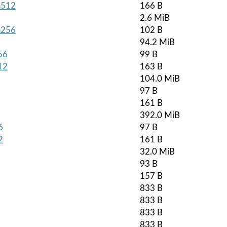
ha512
166 B
2.6 MiB
ha256
102 B
94.2 MiB
56
99 B
12
163 B
104.0 MiB
97 B
161 B
392.0 MiB
6
97 B
2
161 B
32.0 MiB
93 B
157 B
833 B
833 B
833 B
833 B