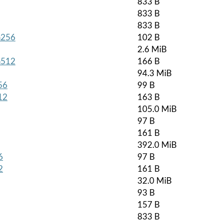
833 B
833 B
833 B
ha256
102 B
2.6 MiB
ha512
166 B
94.3 MiB
56
99 B
12
163 B
105.0 MiB
97 B
161 B
392.0 MiB
6
97 B
2
161 B
32.0 MiB
93 B
157 B
833 B