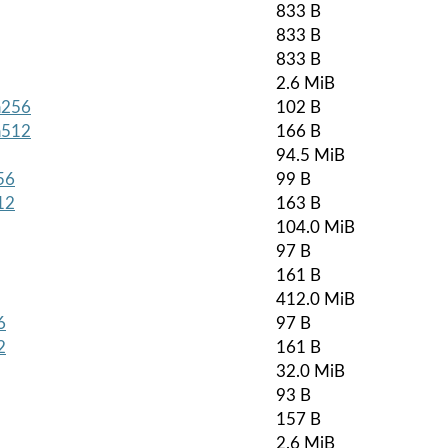
833 B
833 B
833 B
2.6 MiB
ha256
102 B
ha512
166 B
94.5 MiB
56
99 B
12
163 B
104.0 MiB
97 B
161 B
412.0 MiB
6
97 B
2
161 B
32.0 MiB
93 B
157 B
2.6 MiB