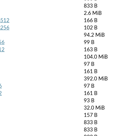
833 B
2.6 MiB
ha512
166 B
ha256
102 B
94.2 MiB
56
99 B
12
163 B
104.0 MiB
97 B
161 B
392.0 MiB
6
97 B
2
161 B
93 B
32.0 MiB
157 B
833 B
833 B