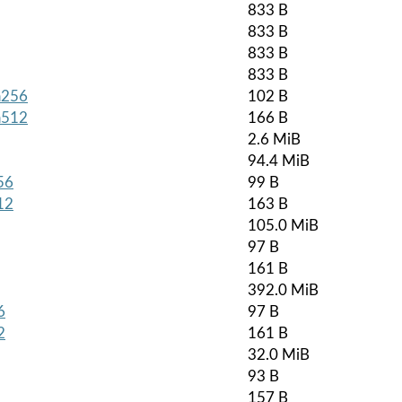
833 B
833 B
833 B
833 B
ha256
102 B
ha512
166 B
2.6 MiB
94.4 MiB
56
99 B
12
163 B
105.0 MiB
97 B
161 B
392.0 MiB
6
97 B
2
161 B
32.0 MiB
93 B
157 B