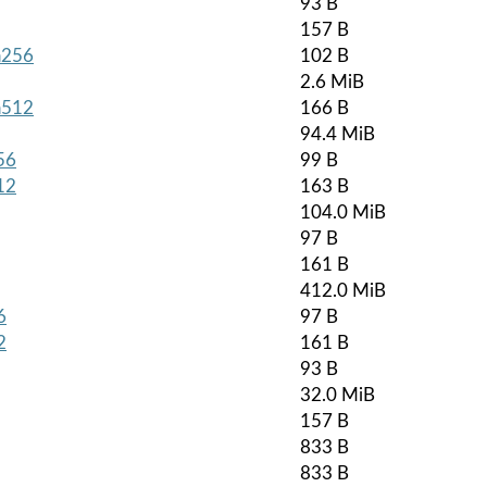
93 B
157 B
ha256
102 B
2.6 MiB
ha512
166 B
94.4 MiB
56
99 B
12
163 B
104.0 MiB
97 B
161 B
412.0 MiB
6
97 B
2
161 B
93 B
32.0 MiB
157 B
833 B
833 B