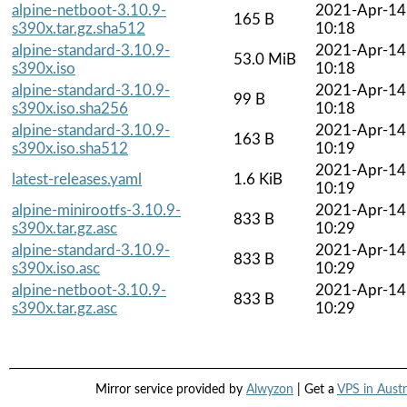
alpine-netboot-3.10.9-
2021-Apr-14
165 B
s390x.tar.gz.sha512
10:18
alpine-standard-3.10.9-
2021-Apr-14
53.0 MiB
s390x.iso
10:18
alpine-standard-3.10.9-
2021-Apr-14
99 B
s390x.iso.sha256
10:18
alpine-standard-3.10.9-
2021-Apr-14
163 B
s390x.iso.sha512
10:19
2021-Apr-14
latest-releases.yaml
1.6 KiB
10:19
alpine-minirootfs-3.10.9-
2021-Apr-14
833 B
s390x.tar.gz.asc
10:29
alpine-standard-3.10.9-
2021-Apr-14
833 B
s390x.iso.asc
10:29
alpine-netboot-3.10.9-
2021-Apr-14
833 B
s390x.tar.gz.asc
10:29
Mirror service provided by
Alwyzon
| Get a
VPS in Austr