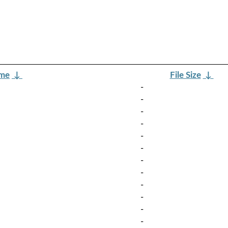
ame
↓
File Size
↓
-
-
-
-
-
-
-
-
-
-
-
-