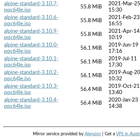
alpine-standard-3.10.7-
2021-Mar-2
55.8 MiB
ppc64le.iso
15:30
alpine-standard-3.10.6-
2021-Feb-23
55.8 MiB
ppc64le.iso
16:55
alpine-standard-3.10.9-
2021-Apr-14
55.8 MiB
ppc64le.iso
10:19
alpine-standard-3.10.0-
2019-Jun-19
56.1 MiB
ppc64le.iso
17:16
alpine-standard-3.10.1-
2019-Jul-11
56.1 MiB
ppc64le.iso
17:30
alpine-standard-3.10.2-
2019-Aug-2
56.1 MiB
ppc64le.iso
10:32
alpine-standard-3.10.3-
2019-Oct-21
56.4 MiB
ppc64le.iso
13:40
alpine-standard-3.10.4-
2020-Jan-23
56.4 MiB
ppc64le.iso
14:38
Mirror service provided by
Alwyzon
| Get a
VPS in Austr