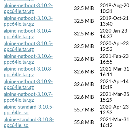
alpine-netboot-3.10.2-
2019-Aug-2
32.5 MiB
ppc64le.tar.gz
10:31
alpine-netboot-3.10.3-
2019-Oct-21
32.5 MiB
ppc64le.tar.gz
13:40
alpine-netboot-3.10.4-
2020-Jan-23
32.5 MiB
ppc64le.tar.gz
14:37
alpine-netboot-3.10.5-
2020-Apr-23
32.5 MiB
ppc64le.tar.gz
12:53
alpine-netboot-3.10.6-
2021-Feb-23
32.6 MiB
ppc64le.tar.gz
16:55
alpine-netboot-3.10.8-
2021-Mar-3
32.6 MiB
ppc64le.tar.gz
16:11
alpine-netboot-3.10.9-
2021-Apr-14
32.6 MiB
ppc64le.tar.gz
10:19
alpine-netboot-3.10.7-
2021-Mar-2
32.6 MiB
ppc64le.tar.gz
15:29
alpine-standard-3.10.5-
2020-Apr-23
55.7 MiB
ppc64le.iso
12:53
alpine-standard-3.10.8-
2021-Mar-3
55.8 MiB
ppc64le.iso
16:12