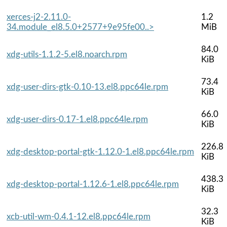
xerces-j2-2.11.0-
1.2
34.module_el8.5.0+2577+9e95fe00..>
MiB
84.0
xdg-utils-1.1.2-5.el8.noarch.rpm
KiB
73.4
xdg-user-dirs-gtk-0.10-13.el8.ppc64le.rpm
KiB
66.0
xdg-user-dirs-0.17-1.el8.ppc64le.rpm
KiB
226.8
xdg-desktop-portal-gtk-1.12.0-1.el8.ppc64le.rpm
KiB
438.3
xdg-desktop-portal-1.12.6-1.el8.ppc64le.rpm
KiB
32.3
xcb-util-wm-0.4.1-12.el8.ppc64le.rpm
KiB