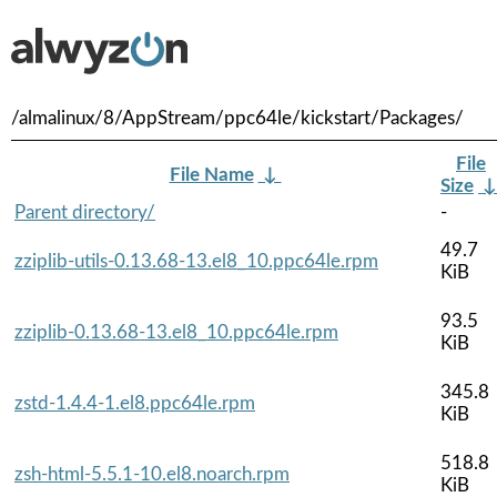
/almalinux/8/AppStream/ppc64le/kickstart/Packages/
File
File Name
↓
Size
Parent directory/
-
49.7
zziplib-utils-0.13.68-13.el8_10.ppc64le.rpm
KiB
93.5
zziplib-0.13.68-13.el8_10.ppc64le.rpm
KiB
345.8
zstd-1.4.4-1.el8.ppc64le.rpm
KiB
518.8
zsh-html-5.5.1-10.el8.noarch.rpm
KiB