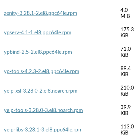
4.0
zenity-3.28.1-2.el8.ppc64le.rpm
MiB
175.3
ypserv-4.1-1.el8.ppc64le.rpm
KiB
71.0
ypbind-2.5-2.el8.ppc64le.rpm
KiB
89.4
yp-tools-4.2.3-2.el8.ppc64le.rpm
KiB
210.0
yelp-xsl-3.28.0-2.el8.noarch.rpm
KiB
39.9
yelp-tools-3.28.0-3.el8.noarch.rpm
KiB
113.0
yelp-libs-3.28.1-3.el8.ppc64le.rpm
KiB