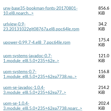
urw-base35-bookman-fonts-20170801-
856.6
10.el8.noarch...>
KiB
urlview-0.9-
34.2
23.20131022git08767a.el8.ppc64le.rpm
KiB
175.4
upower-0.99.7-4.el8_7.ppc64le.rpm
KiB
uom-systems-javadoc-0.7-
121.0
1.module_el8.5.0+235+62e..>
KiB
uom-systems-0.7-
116.8
1.module_el8.5.0+235+62ea7738.no..>
KiB
uom-se-javadoc-1.0.4-
214.2
3.module_el8.5.0+235+62ea77..>
KiB
uom-se-1.0.4-
202.4
3.module_el8.5.0+235+62ea7738.noarc..>
KiB