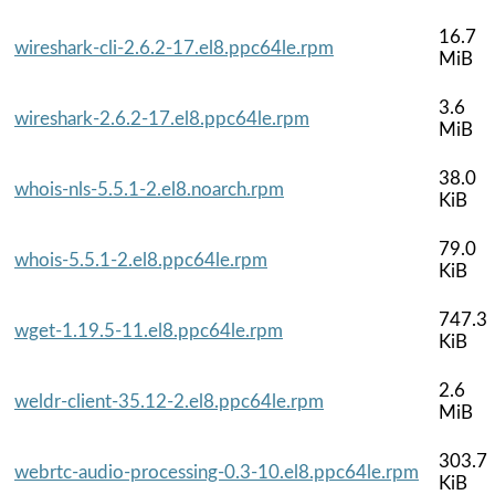
16.7
wireshark-cli-2.6.2-17.el8.ppc64le.rpm
MiB
3.6
wireshark-2.6.2-17.el8.ppc64le.rpm
MiB
38.0
whois-nls-5.5.1-2.el8.noarch.rpm
KiB
79.0
whois-5.5.1-2.el8.ppc64le.rpm
KiB
747.3
wget-1.19.5-11.el8.ppc64le.rpm
KiB
2.6
weldr-client-35.12-2.el8.ppc64le.rpm
MiB
303.7
webrtc-audio-processing-0.3-10.el8.ppc64le.rpm
KiB