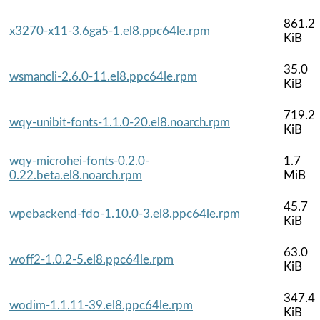
861.2
x3270-x11-3.6ga5-1.el8.ppc64le.rpm
KiB
35.0
wsmancli-2.6.0-11.el8.ppc64le.rpm
KiB
719.2
wqy-unibit-fonts-1.1.0-20.el8.noarch.rpm
KiB
wqy-microhei-fonts-0.2.0-
1.7
0.22.beta.el8.noarch.rpm
MiB
45.7
wpebackend-fdo-1.10.0-3.el8.ppc64le.rpm
KiB
63.0
woff2-1.0.2-5.el8.ppc64le.rpm
KiB
347.4
wodim-1.1.11-39.el8.ppc64le.rpm
KiB