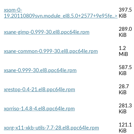
xsom-0-
397.5
19.20110809svn.module_el8.5.0+2577+9e95fe..>
KiB
289.0
xsane-gimp-0.999-30.el8.ppc64le.rpm
KiB
1.2
xsane-common-0.999-30.el8.ppc64le.rpm
MiB
587.5
xsane-0.999-30.el8.ppc64le.rpm
KiB
28.7
xrestop-0.4-21.el8.ppc64le.rpm
KiB
281.3
xorriso-1.4.8-4.el8.ppc64le.rpm
KiB
121.1
xorg-x11-xkb-utils-7.7-28.el8.ppc64le.rpm
KiB