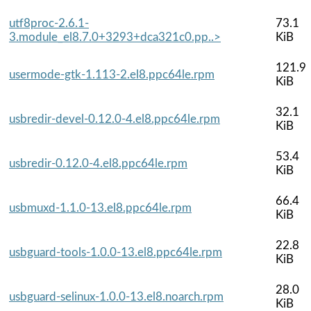
utf8proc-2.6.1-
73.1
3.module_el8.7.0+3293+dca321c0.pp..>
KiB
121.9
usermode-gtk-1.113-2.el8.ppc64le.rpm
KiB
32.1
usbredir-devel-0.12.0-4.el8.ppc64le.rpm
KiB
53.4
usbredir-0.12.0-4.el8.ppc64le.rpm
KiB
66.4
usbmuxd-1.1.0-13.el8.ppc64le.rpm
KiB
22.8
usbguard-tools-1.0.0-13.el8.ppc64le.rpm
KiB
28.0
usbguard-selinux-1.0.0-13.el8.noarch.rpm
KiB