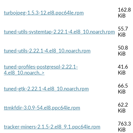
162.8
turbojpeg-1.5.3-12.el8.ppc64le.rpm
KiB
55.7
tuned-utils-systemtap-2.22.1-4.el8_10.noarch.rpm
KiB
50.8
tuned-utils-2.22.1-4.el8_10.noarch.rpm
KiB
tuned-profiles-postgresql-2.22.1-
41.6
4.el8_10.noarch..>
KiB
66.5
tuned-gtk-2.22.1-4.el8_10.noarch.rpm
KiB
62.2
ttmkfdir-3.0.9-54.el8.ppc64le.rpm
KiB
763.3
tracker-miners-2.1.5-2.el8_9.1.ppc64le.rpm
KiB