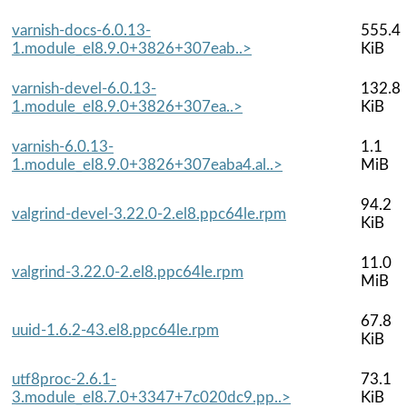
varnish-docs-6.0.13-
555.4
1.module_el8.9.0+3826+307eab..>
KiB
varnish-devel-6.0.13-
132.8
1.module_el8.9.0+3826+307ea..>
KiB
varnish-6.0.13-
1.1
1.module_el8.9.0+3826+307eaba4.al..>
MiB
94.2
valgrind-devel-3.22.0-2.el8.ppc64le.rpm
KiB
11.0
valgrind-3.22.0-2.el8.ppc64le.rpm
MiB
67.8
uuid-1.6.2-43.el8.ppc64le.rpm
KiB
utf8proc-2.6.1-
73.1
3.module_el8.7.0+3347+7c020dc9.pp..>
KiB