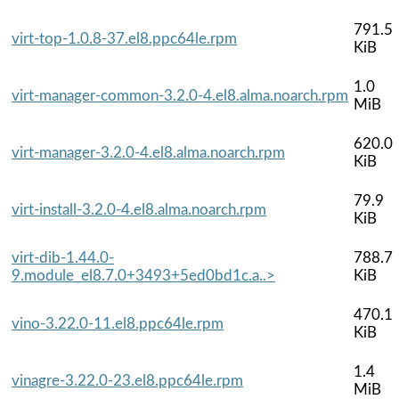
791.5
virt-top-1.0.8-37.el8.ppc64le.rpm
KiB
1.0
virt-manager-common-3.2.0-4.el8.alma.noarch.rpm
MiB
620.0
virt-manager-3.2.0-4.el8.alma.noarch.rpm
KiB
79.9
virt-install-3.2.0-4.el8.alma.noarch.rpm
KiB
virt-dib-1.44.0-
788.7
9.module_el8.7.0+3493+5ed0bd1c.a..>
KiB
470.1
vino-3.22.0-11.el8.ppc64le.rpm
KiB
1.4
vinagre-3.22.0-23.el8.ppc64le.rpm
MiB