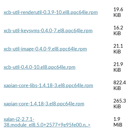
19.6
xcb-util-renderutil-0.3.9-10.el8.ppc64le.rpm
KiB
16.2
xcb-util-keysyms-0.4.0-7.el8.ppc64le.rpm
KiB
21.1
xcb-util-image-0.4.0-9.el8.ppc64le.rpm
KiB
21.9
xcb-util-0.4.0-10.el8.ppc64le.rpm
KiB
822.4
xapian-core-libs-1.4.18-3.el8.ppc64le.rpm
KiB
265.3
xapian-core-1.4.18-3.el8.ppc64le.rpm
KiB
xalan-j2-2.7.1-
1.9
38.module_el8.5.0+2577+9e95fe00.n..>
MiB