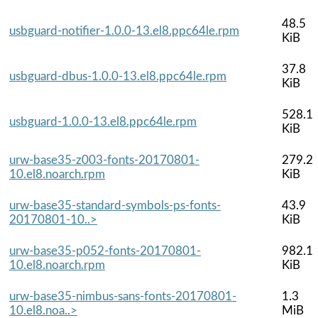
48.5
usbguard-notifier-1.0.0-13.el8.ppc64le.rpm
KiB
37.8
usbguard-dbus-1.0.0-13.el8.ppc64le.rpm
KiB
528.1
usbguard-1.0.0-13.el8.ppc64le.rpm
KiB
urw-base35-z003-fonts-20170801-
279.2
10.el8.noarch.rpm
KiB
urw-base35-standard-symbols-ps-fonts-
43.9
20170801-10..>
KiB
urw-base35-p052-fonts-20170801-
982.1
10.el8.noarch.rpm
KiB
urw-base35-nimbus-sans-fonts-20170801-
1.3
10.el8.noa..>
MiB