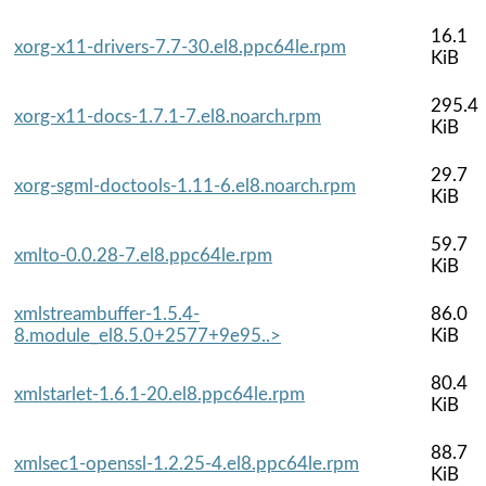
16.1
xorg-x11-drivers-7.7-30.el8.ppc64le.rpm
KiB
295.4
xorg-x11-docs-1.7.1-7.el8.noarch.rpm
KiB
29.7
xorg-sgml-doctools-1.11-6.el8.noarch.rpm
KiB
59.7
xmlto-0.0.28-7.el8.ppc64le.rpm
KiB
xmlstreambuffer-1.5.4-
86.0
8.module_el8.5.0+2577+9e95..>
KiB
80.4
xmlstarlet-1.6.1-20.el8.ppc64le.rpm
KiB
88.7
xmlsec1-openssl-1.2.25-4.el8.ppc64le.rpm
KiB