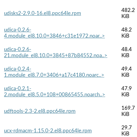
482.2
udisks2-2.9.0-16.el8.ppc64le.rpm
KiB
udica-0.2.6-
48.2
4.module_el8.10.0+3846+c31e1972.noar..>
KiB
udica-0.2.6-
48.4
21.module_el8.10.0+3845+87b84552.noa..>
KiB
udica-0.2.4-
49.4
1.module_el8.7.0+3406+a17c4180.noarc..>
KiB
udica-0.2.1-
47.9
2.module_el8.5.0+108+00865455.noarch..>
KiB
169.7
udftools-2.3-2.el8.ppc64le.rpm
KiB
29.7
ucx-rdmacm-1.15.0-2.el8.ppc64le.rpm
KiB